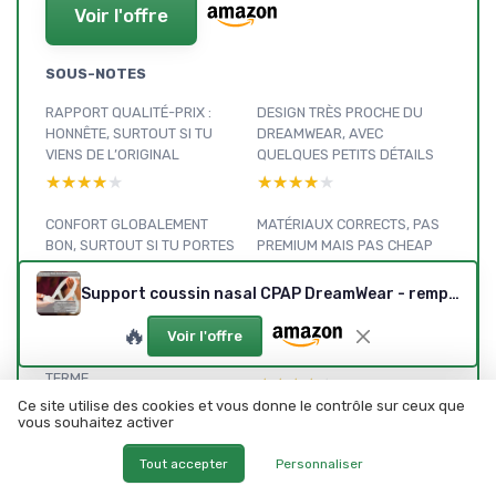
Voir l'offre
SOUS-NOTES
RAPPORT QUALITÉ-PRIX :
DESIGN TRÈS PROCHE DU
HONNÊTE, SURTOUT SI TU
DREAMWEAR, AVEC
VIENS DE L’ORIGINAL
QUELQUES PETITS DÉTAILS
★★★★★
★★★★★
★★★★★
★★★★★
CONFORT GLOBALEMENT
MATÉRIAUX CORRECTS, PAS
BON, SURTOUT SI TU PORTES
PREMIUM MAIS PAS CHEAP
DES LUNETTES
NON PLUS
★★★★★
★★★★★
★★★★★
★★★★★
Support coussin nasal CPAP DreamWear - remplaçable, porte-tuyau n°3, joint souple
🔥
Voir l'offre
DURABILITÉ CORRECTE, MAIS
CE QUE TU REÇOIS VRAIMENT
À SURVEILLER SUR LE LONG
ET À QUOI ÇA SERT
TERME
★★★★★
★★★★★
★★★★★
★★★★★
Ce site utilise des cookies et vous donne le contrôle sur ceux que
vous souhaitez activer
FUITES, STABILITÉ, SOMMEIL :
Tout accepter
Personnaliser
EST-CE QUE ÇA FAIT BIEN LE
JOB ?