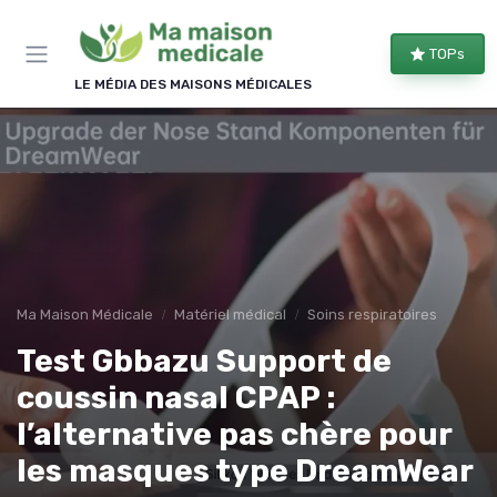
Panneau de gestion des cookies
TOPs
LE MÉDIA DES MAISONS MÉDICALES
Ma Maison Médicale
Matériel médical
Soins respiratoires
Test Gbbazu Support de
coussin nasal CPAP :
l’alternative pas chère pour
les masques type DreamWear