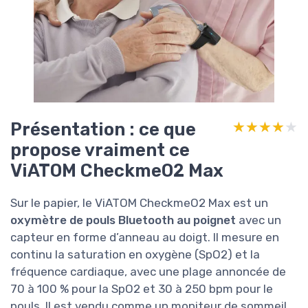
Présentation : ce que
★★★★★
★★★★★
propose vraiment ce
ViATOM CheckmeO2 Max
Sur le papier, le ViATOM CheckmeO2 Max est un
oxymètre de pouls Bluetooth au poignet
avec un
capteur en forme d’anneau au doigt. Il mesure en
continu la saturation en oxygène (SpO2) et la
fréquence cardiaque, avec une plage annoncée de
70 à 100 % pour la SpO2 et 30 à 250 bpm pour le
pouls. Il est vendu comme un moniteur de sommeil