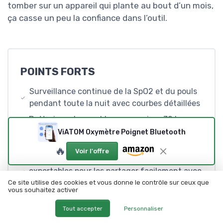
tomber sur un appareil qui plante au bout d’un mois,
ça casse un peu la confiance dans l’outil.
POINTS FORTS
Surveillance continue de la SpO2 et du pouls
pendant toute la nuit avec courbes détaillées
Batterie rechargeable avec environ 72 heures
d’autonomie, pratique pour plusieurs nuits
ViATOM Oxymètre Poignet Bluetooth
sans recharge
🔥
Voir l'offre
Seuils d’alerte personnalisables et rapports
exportables pour les partager facilement avec
un médecin
Ce site utilise des cookies et vous donne le contrôle sur ceux que
vous souhaitez activer
Tout accepter
Personnaliser
POINTS FAIBLES