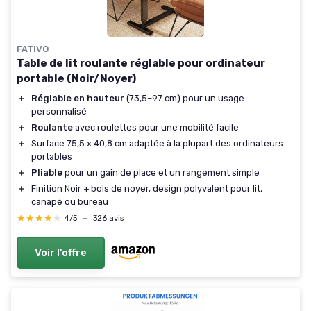
FATIVO
Table de lit roulante réglable pour ordinateur
portable (Noir/Noyer)
＋
Réglable en hauteur
(73,5–97 cm) pour un usage
personnalisé
＋
Roulante
avec roulettes pour une mobilité facile
＋
Surface 75,5 x 40,8 cm adaptée à la plupart des ordinateurs
portables
＋
Pliable
pour un gain de place et un rangement simple
＋
Finition Noir + bois de noyer, design polyvalent pour lit,
canapé ou bureau
★★★★★
★★★★★
4/5
—
326 avis
Voir l'offre