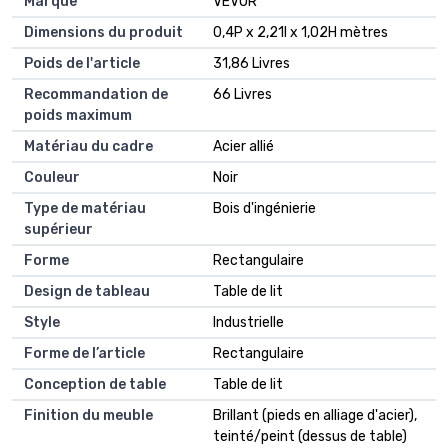
Marque
VEVOR
Dimensions du produit
0,4P x 2,21l x 1,02H mètres
Poids de l'article
31,86 Livres
Recommandation de
66 Livres
poids maximum
Matériau du cadre
Acier allié
Couleur
Noir
Type de matériau
Bois d'ingénierie
supérieur
Forme
Rectangulaire
Design de tableau
Table de lit
Style
Industrielle
Forme de l’article
Rectangulaire
Conception de table
Table de lit
Finition du meuble
Brillant (pieds en alliage d'acier),
teinté/peint (dessus de table)