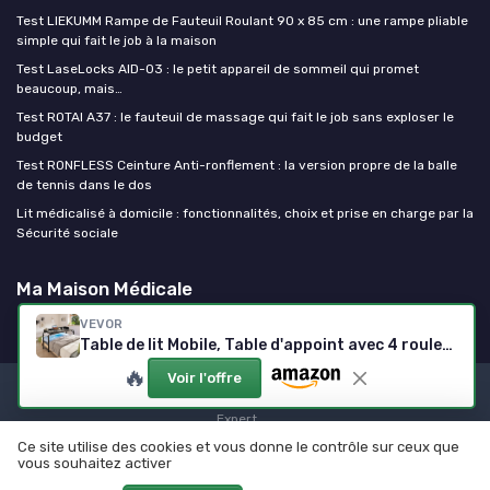
Test LIEKUMM Rampe de Fauteuil Roulant 90 x 85 cm : une rampe pliable
simple qui fait le job à la maison
Test LaseLocks AID-03 : le petit appareil de sommeil qui promet
beaucoup, mais…
Test ROTAI A37 : le fauteuil de massage qui fait le job sans exploser le
budget
Test RONFLESS Ceinture Anti-ronflement : la version propre de la balle
de tennis dans le dos
Lit médicalisé à domicile : fonctionnalités, choix et prise en charge par la
Sécurité sociale
Ma Maison Médicale
VEVOR
Table de lit Mobile, Table d'appoint avec 4 roulettes (Dont 2 avec Freins) et Prise de Courant, Bureau au-Dessus du lit réglable en Hauteur, en Panneaux de Particules, pour Maison, Bureau, Noir 221 x 40 x 101,6 cm
🔥
Voir l'offre
Mentions légales
Politique de confidentialité
Devis
Expert
Ce site utilise des cookies et vous donne le contrôle sur ceux que
© Ma Maison Médicale 2026
vous souhaitez activer