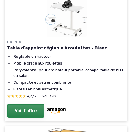
DRIPEX
Table d'appoint réglable à roulettes - Blanc
＋
Réglable
en hauteur
＋
Mobile
grâce aux roulettes
＋
Polyvalente
: pour ordinateur portable, canapé, table de nuit
ou salon
＋
Compacte
et peu encombrante
＋
Plateau en bois esthétique
★★★★★
★★★★★
4,6/5
—
230 avis
Voir l'offre