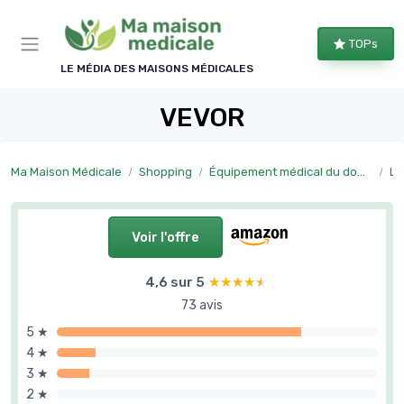
Panneau de gestion des cookies
TOPs
LE MÉDIA DES MAISONS MÉDICALES
VEVOR
Ma Maison Médicale
Shopping
Équipement médical du domicile
Li
Voir l'offre
4,6 sur 5
★★★★★
★★★★★
73 avis
5 ★
4 ★
3 ★
2 ★