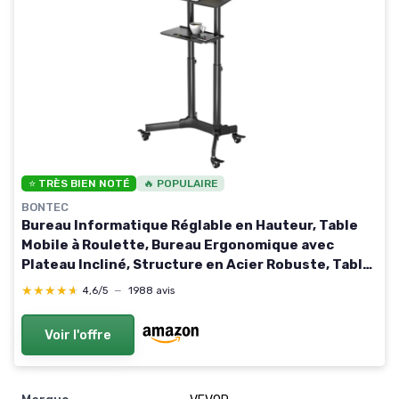
⭐ TRÈS BIEN NOTÉ
🔥 POPULAIRE
BONTEC
Bureau Informatique Réglable en Hauteur, Table
Mobile à Roulette, Bureau Ergonomique avec
Plateau Incliné, Structure en Acier Robuste, Table
d’appoint pour Petit Appartement, 103-125 cm 2
★★★★★
★★★★★
4,6/5
—
1988 avis
shelves
Voir l'offre