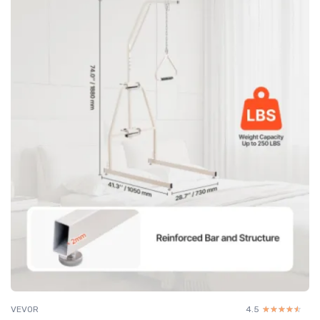
VEVOR
4.5
☆☆☆☆☆
★★★★★