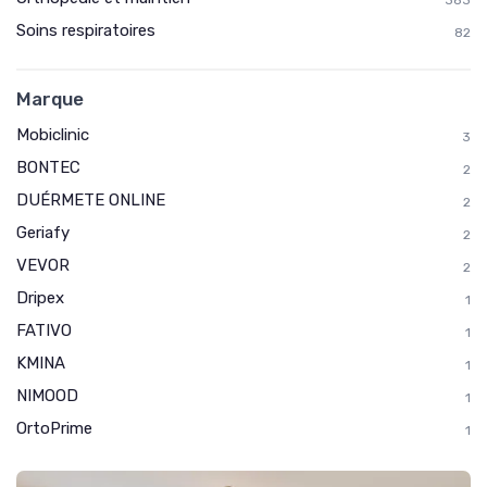
383
Soins respiratoires
82
Marque
Mobiclinic
3
BONTEC
2
DUÉRMETE ONLINE
2
Geriafy
2
VEVOR
2
Dripex
1
FATIVO
1
KMINA
1
NIMOOD
1
OrtoPrime
1