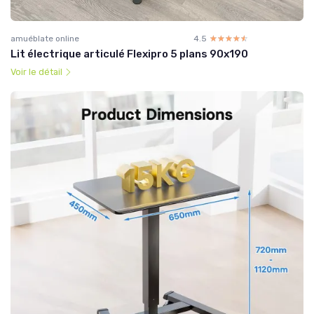
amuéblate online
4.5
☆☆☆☆☆
★★★★★
Lit électrique articulé Flexipro 5 plans 90x190
Voir le détail