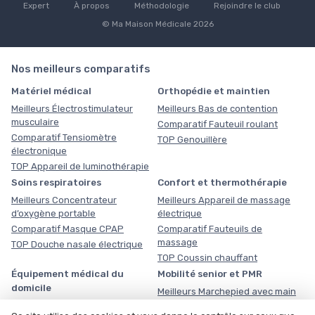
Expert
À propos
Méthodologie
Rejoindre le club
© Ma Maison Médicale 2026
Nos meilleurs comparatifs
Matériel médical
Orthopédie et maintien
Meilleurs Électrostimulateur
Meilleurs Bas de contention
musculaire
Comparatif Fauteuil roulant
Comparatif Tensiomètre
TOP Genouillère
électronique
TOP Appareil de luminothérapie
Soins respiratoires
Confort et thermothérapie
Meilleurs Concentrateur
Meilleurs Appareil de massage
d’oxygène portable
électrique
Comparatif Masque CPAP
Comparatif Fauteuils de
massage
TOP Douche nasale électrique
TOP Coussin chauffant
Équipement médical du
Mobilité senior et PMR
domicile
Meilleurs Marchepied avec main
courante
Meilleurs Planche de transfert