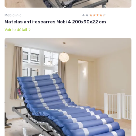
Mobiclinic
4.4
☆☆☆☆☆
★★★★★
Matelas anti-escarres Mobi 4 200x90x22 cm
Voir le détail