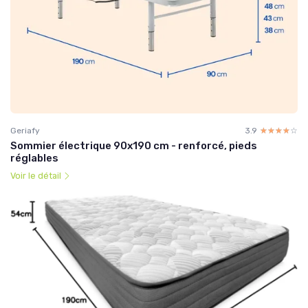
Geriafy
3.9
☆☆☆☆☆
★★★★★
Sommier électrique 90x190 cm - renforcé, pieds
réglables
Voir le détail