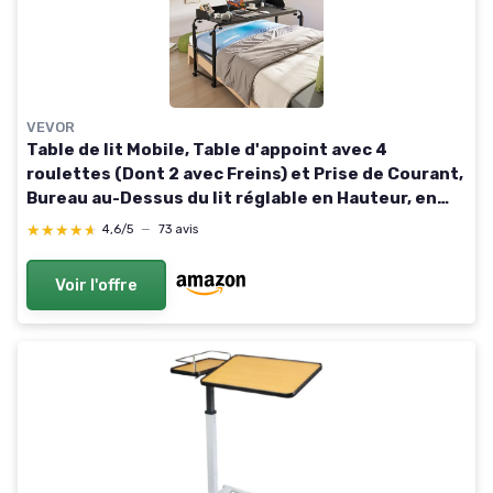
VEVOR
Table de lit Mobile, Table d'appoint avec 4
roulettes (Dont 2 avec Freins) et Prise de Courant,
Bureau au-Dessus du lit réglable en Hauteur, en
Panneaux de Particules, pour Maison, Bureau, Noir
★★★★★
★★★★★
4,6/5
—
73 avis
221 x 40 x 101,6 cm
Voir l'offre