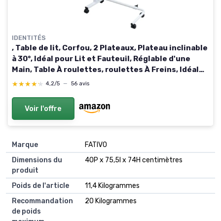
IDENTITÉS
, Table de lit, Corfou, 2 Plateaux, Plateau inclinable
à 30°, Idéal pour Lit et Fauteuil, Réglable d'une
Main, Table À roulettes, roulettes À Freins, Idéal
Personnes Alitées, Table Déjeuner
★★★★★
★★★★★
4,2/5
—
56 avis
Voir l'offre
Marque
FATIVO
Dimensions du
40P x 75,5l x 74H centimètres
produit
Poids de l'article
11,4 Kilogrammes
Recommandation
20 Kilogrammes
de poids