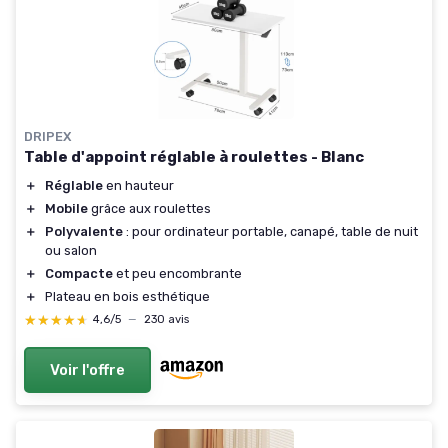
DRIPEX
Table d'appoint réglable à roulettes - Blanc
＋
Réglable
en hauteur
＋
Mobile
grâce aux roulettes
＋
Polyvalente
: pour ordinateur portable, canapé, table de nuit
ou salon
＋
Compacte
et peu encombrante
＋
Plateau en bois esthétique
★★★★★
★★★★★
4,6/5
—
230 avis
Voir l'offre