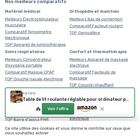
Nos meilleurs comparatifs
Matériel médical
Orthopédie et maintien
Meilleurs Électrostimulateur
Meilleurs Bas de contention
musculaire
Comparatif Fauteuil roulant
Comparatif Tensiomètre
TOP Genouillère
électronique
TOP Appareil de luminothérapie
Soins respiratoires
Confort et thermothérapie
Meilleurs Concentrateur
Meilleurs Appareil de massage
d’oxygène portable
électrique
Comparatif Masque CPAP
Comparatif Fauteuils de
massage
TOP Douche nasale électrique
TOP Coussin chauffant
Équipement médical du
Mobilité senior et PMR
FATIVO
domicile
Table de lit roulante réglable pour ordinateur portable (Noir/Noyer)
Meilleurs Marchepied avec main
courante
Meilleurs Planche de transfert
🔥
Voir l'offre
Comparatif Verticaliseur
Comparatif Lève-personne
électrique
TOP Barre d'appui PMR
TOP Détecteur de chute senior
Ce site utilise des cookies et vous donne le contrôle sur ceux que
vous souhaitez activer