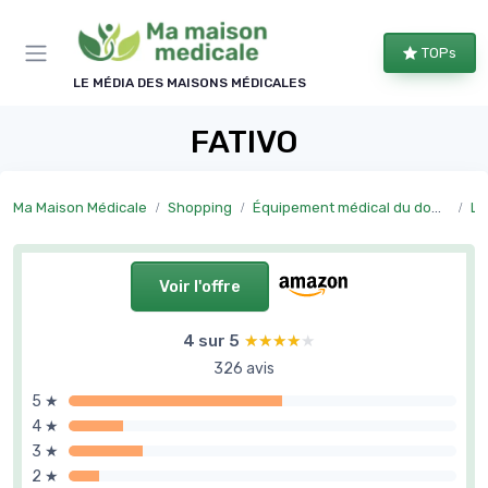
Panneau de gestion des cookies
TOPs
LE MÉDIA DES MAISONS MÉDICALES
FATIVO
Ma Maison Médicale
Shopping
Équipement médical du domicile
Li
Voir l'offre
4 sur 5
★★★★★
★★★★★
326 avis
5 ★
4 ★
3 ★
2 ★