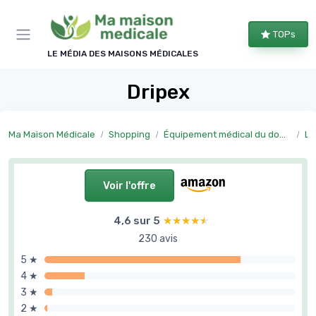
Panneau de gestion des cookies
TOPs
LE MÉDIA DES MAISONS MÉDICALES
Dripex
Ma Maison Médicale
Shopping
Équipement médical du domicile
Li
Voir l'offre
4,6 sur 5
★★★★★
★★★★★
230 avis
5 ★
4 ★
3 ★
2 ★