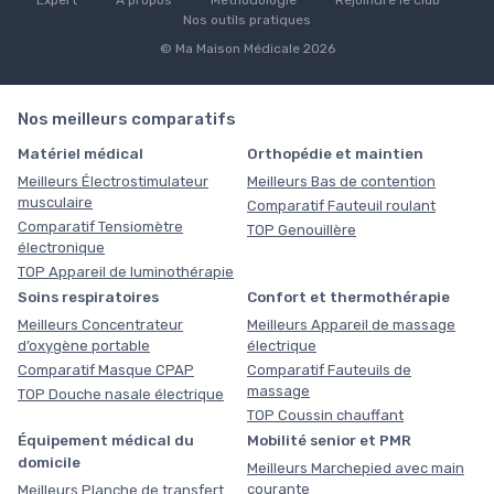
Expert
À propos
Méthodologie
Rejoindre le club
Nos outils pratiques
© Ma Maison Médicale 2026
Nos meilleurs comparatifs
Matériel médical
Orthopédie et maintien
Meilleurs Électrostimulateur
Meilleurs Bas de contention
musculaire
Comparatif Fauteuil roulant
Comparatif Tensiomètre
TOP Genouillère
électronique
TOP Appareil de luminothérapie
Soins respiratoires
Confort et thermothérapie
Meilleurs Concentrateur
Meilleurs Appareil de massage
d’oxygène portable
électrique
Comparatif Masque CPAP
Comparatif Fauteuils de
massage
TOP Douche nasale électrique
TOP Coussin chauffant
Équipement médical du
Mobilité senior et PMR
domicile
Meilleurs Marchepied avec main
courante
Meilleurs Planche de transfert