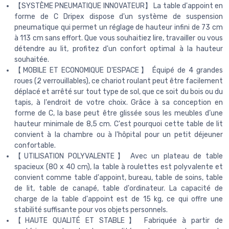
【SYSTÈME PNEUMATIQUE INNOVATEUR】 La table d'appoint en
forme de C Dripex dispose d'un système de suspension
pneumatique qui permet un réglage de hauteur infini de 73 cm
à 113 cm sans effort. Que vous souhaitiez lire, travailler ou vous
détendre au lit, profitez d'un confort optimal à la hauteur
souhaitée.
【MOBILE ET ECONOMIQUE D'ESPACE】 Équipé de 4 grandes
roues (2 verrouillables), ce chariot roulant peut être facilement
déplacé et arrêté sur tout type de sol, que ce soit du bois ou du
tapis, à l'endroit de votre choix. Grâce à sa conception en
forme de C, la base peut être glissée sous les meubles d’une
hauteur minimale de 8,5 cm. C'est pourquoi cette table de lit
convient à la chambre ou à l'hôpital pour un petit déjeuner
confortable.
【UTILISATION POLYVALENTE】 Avec un plateau de table
spacieux (80 x 40 cm), la table à roulettes est polyvalente et
convient comme table d'appoint, bureau, table de soins, table
de lit, table de canapé, table d'ordinateur. La capacité de
charge de la table d'appoint est de 15 kg, ce qui offre une
stabilité suffisante pour vos objets personnels.
【HAUTE QUALITÉ ET STABLE】 Fabriquée à partir de