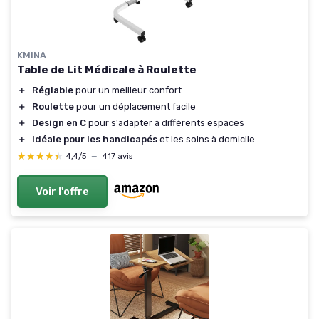
KMINA
Table de Lit Médicale à Roulette
＋
Réglable
pour un meilleur confort
＋
Roulette
pour un déplacement facile
＋
Design en C
pour s'adapter à différents espaces
＋
Idéale pour les handicapés
et les soins à domicile
★★★★★
★★★★★
4,4/5
—
417 avis
Voir l'offre