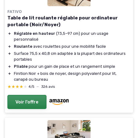
FATIVO
Table de lit roulante réglable pour ordinateur
portable (Noir/Noyer)
＋
Réglable en hauteur
(73,5–97 cm) pour un usage
personnalisé
＋
Roulante
avec roulettes pour une mobilité facile
＋
Surface 75,5 x 40,8 cm adaptée à la plupart des ordinateurs
portables
＋
Pliable
pour un gain de place et un rangement simple
＋
Finition Noir + bois de noyer, design polyvalent pour lit,
canapé ou bureau
★★★★★
★★★★★
4/5
—
326 avis
Voir l'offre