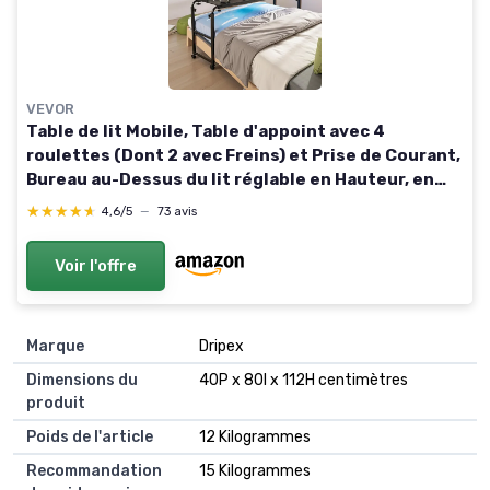
VEVOR
Table de lit Mobile, Table d'appoint avec 4
roulettes (Dont 2 avec Freins) et Prise de Courant,
Bureau au-Dessus du lit réglable en Hauteur, en
Panneaux de Particules, pour Maison, Bureau, Noir
★★★★★
★★★★★
4,6/5
—
73 avis
221 x 40 x 101,6 cm
Voir l'offre
Marque
Dripex
Dimensions du
40P x 80l x 112H centimètres
produit
Poids de l'article
12 Kilogrammes
Recommandation
15 Kilogrammes