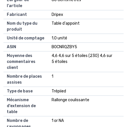
l'article
Fabricant
Dripex
Nom du type du
Table d'appoint
produit
Unité de comptage
1.0 unité
ASIN
B0CNRQZBY5
Moyenne des
4,6 4,6 sur 5 étoiles (230) 4,6 sur
commentaires
5 étoiles
client
Nombre de places
1
assises
Type de base
Trépiied
Mécanisme
Rallonge coulissante
d'extension de
table
Nombre de
1 or NA
rayonnages