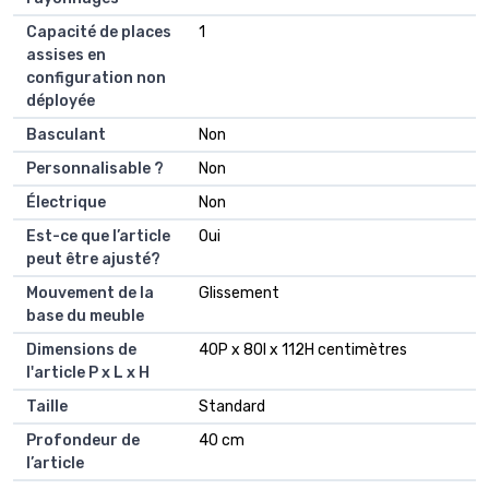
Capacité de places
1
assises en
configuration non
déployée
Basculant
Non
Personnalisable ?
Non
Électrique
Non
Est-ce que l’article
Oui
peut être ajusté?
Mouvement de la
Glissement
base du meuble
Dimensions de
40P x 80l x 112H centimètres
l'article P x L x H
Taille
Standard
Profondeur de
40 cm
l’article