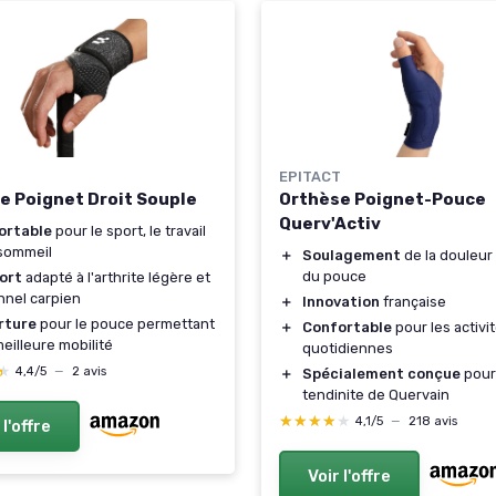
EPITACT
e Poignet Droit Souple
Orthèse Poignet-Pouce
Querv'Activ
ortable
pour le sport, le travail
 sommeil
＋
Soulagement
de la douleur 
du pouce
ort
adapté à l'arthrite légère et
nnel carpien
＋
Innovation
française
rture
pour le pouce permettant
＋
Confortable
pour les activi
eilleure mobilité
quotidiennes
★
★
4,4/5
—
2 avis
＋
Spécialement conçue
pour
tendinite de Quervain
★★★★★
★★★★★
4,1/5
—
218 avis
 l'offre
Voir l'offre