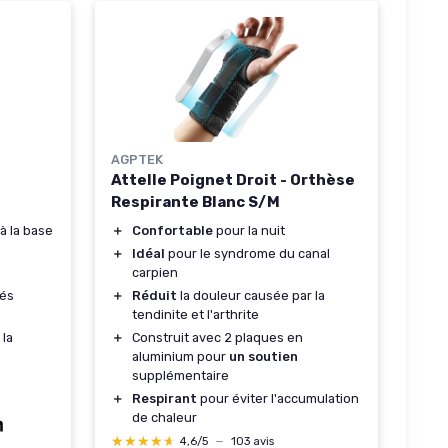
AGPTEK
Attelle Poignet Droit - Orthèse
Respirante Blanc S/M
à la base
＋
Confortable
pour la nuit
＋
Idéal
pour le syndrome du canal
carpien
tés
＋
Réduit
la douleur causée par la
tendinite et l'arthrite
 la
＋
Construit avec 2 plaques en
aluminium pour
un soutien
supplémentaire
＋
Respirant
pour éviter l'accumulation
de chaleur
★★★★★
★★★★★
4,6/5
—
103 avis