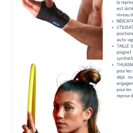
la repri
est doté
niveau d
INDICATI
UTILISA
positio
auto-agr
TAILLE U
poignet
synthéti
THUASNE
pour les
déjà no
engageme
pour les
reprise 