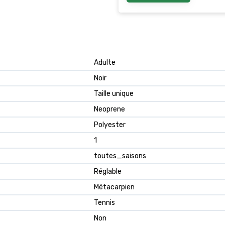
‎Adulte
‎Noir
‎Taille unique
‎Neoprene
‎Polyester
‎1
‎toutes_saisons
‎Réglable
‎Métacarpien
‎Tennis
‎Non