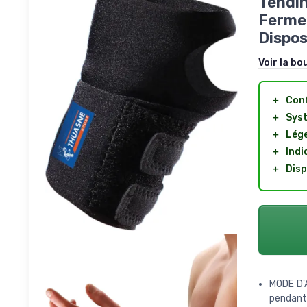
Tendin
Fermet
Dispos
Voir la bo
＋
Con
＋
Syst
＋
Lég
＋
Indi
＋
Disp
MODE D'A
pendant 