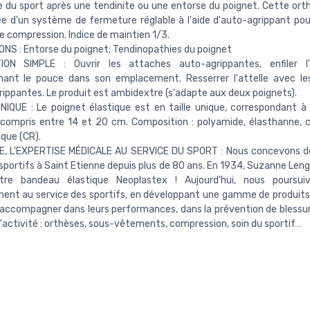
se du sport après une tendinite ou une entorse du poignet. Cette ort
e d'un système de fermeture réglable à l'aide d'auto-agrippant pour
e compression. Indice de maintien 1/3.
ONS : Entorse du poignet; Tendinopathies du poignet
TION SIMPLE : Ouvrir les attaches auto-agrippantes, enfiler l'
nnant le pouce dans son emplacement. Resserrer l'attelle avec l
ippantes. Le produit est ambidextre (s'adapte aux deux poignets).
NIQUE : Le poignet élastique est en taille unique, correspondant à
 compris entre 14 et 20 cm. Composition : polyamide, élasthanne,
que (CR).
, L'EXPERTISE MÉDICALE AU SERVICE DU SPORT : Nous concevons de
 sportifs à Saint Etienne depuis plus de 80 ans. En 1934, Suzanne Lengl
tre bandeau élastique Neoplastex ! Aujourd'hui, nous poursui
nt au service des sportifs, en développant une gamme de produits
 accompagner dans leurs performances, dans la prévention de blessur
d'activité : orthèses, sous-vêtements, compression, soin du sportif…