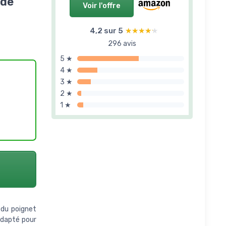
 de
Voir l'offre
4,2 sur 5
★★★★★
★★★★★
296 avis
5 ★
4 ★
3 ★
2 ★
1 ★
 du poignet
 adapté pour