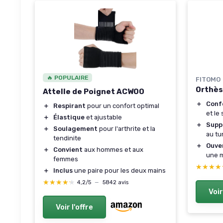
🔥 POPULAIRE
FITOMO
Orthès
Attelle de Poignet ACWOO
＋
Conf
＋
Respirant
pour un confort optimal
et le
＋
Élastique
et ajustable
＋
Supp
＋
Soulagement
pour l'arthrite et la
au tu
tendinite
＋
Ouve
＋
Convient
aux hommes et aux
une m
femmes
★★★★
★★★★
＋
Inclus
une paire pour les deux mains
★★★★★
★★★★★
4,2/5
—
5842 avis
Voir
Voir l'offre