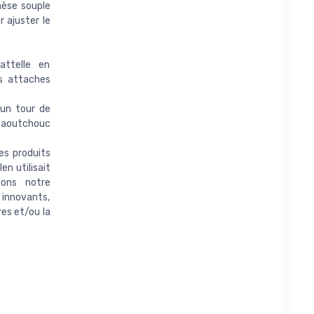
hèse souple
 ajuster le
attelle en
es attaches
 un tour de
 caoutchouc
s produits
en utilisait
vons notre
 innovants,
es et/ou la