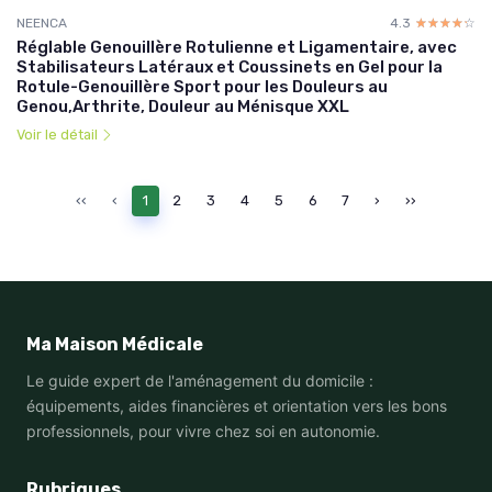
NEENCA
4.3
☆☆☆☆☆
★★★★★
Réglable Genouillère Rotulienne et Ligamentaire, avec
Stabilisateurs Latéraux et Coussinets en Gel pour la
Rotule-Genouillère Sport pour les Douleurs au
Genou,Arthrite, Douleur au Ménisque XXL
Voir le détail
‹‹
‹
1
2
3
4
5
6
7
›
››
Ma Maison Médicale
Le guide expert de l'aménagement du domicile :
équipements, aides financières et orientation vers les bons
professionnels, pour vivre chez soi en autonomie.
Rubriques