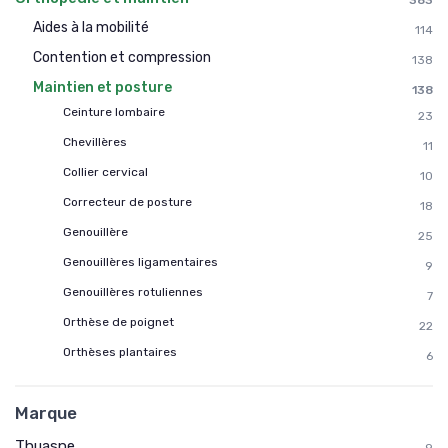
383
Aides à la mobilité
114
Contention et compression
138
Maintien et posture
138
Ceinture lombaire
23
Chevillères
11
Collier cervical
10
Correcteur de posture
18
Genouillère
25
Genouillères ligamentaires
9
Genouillères rotuliennes
7
Orthèse de poignet
22
Orthèses plantaires
6
Marque
Thuasne