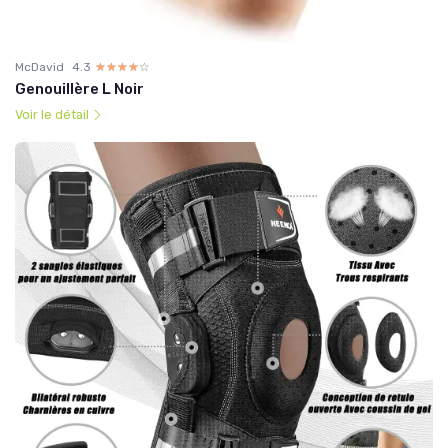
McDavid
4.3
☆☆☆☆☆
★★★★★
Genouillère L Noir
Voir le détail