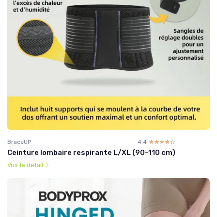
BraceUP
4.4
☆☆☆☆☆
★★★★★
Ceinture lombaire respirante L/XL (90-110 cm)
Voir le détail