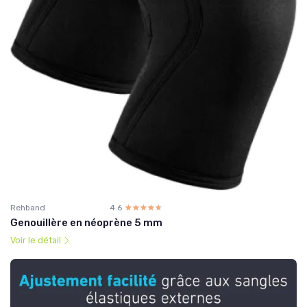
Rehband
4.6
☆☆☆☆☆
★★★★★
Genouillère en néoprène 5 mm
Voir le détail