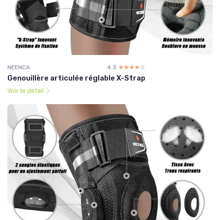
NEENCA
4.3
☆☆☆☆☆
★★★★★
Genouillère articulée réglable X-Strap
Voir le détail