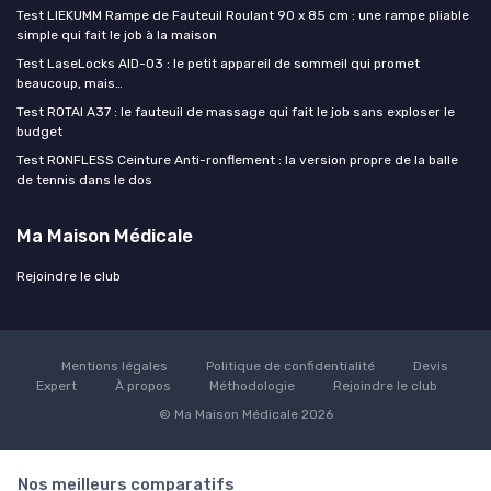
Test LIEKUMM Rampe de Fauteuil Roulant 90 x 85 cm : une rampe pliable
simple qui fait le job à la maison
Test LaseLocks AID-03 : le petit appareil de sommeil qui promet
beaucoup, mais…
Test ROTAI A37 : le fauteuil de massage qui fait le job sans exploser le
budget
Test RONFLESS Ceinture Anti-ronflement : la version propre de la balle
de tennis dans le dos
Ma Maison Médicale
Rejoindre le club
Mentions légales
Politique de confidentialité
Devis
Expert
À propos
Méthodologie
Rejoindre le club
© Ma Maison Médicale 2026
Nos meilleurs comparatifs