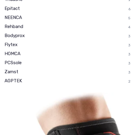
9
Epitact
6
NEENCA
5
Rehband
4
Bodyprox
3
Flytex
3
HOMCA
3
PCSsole
3
Zamst
3
AGPTEK
2