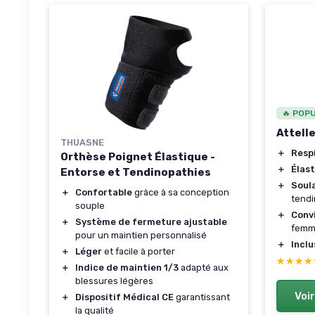
🔥 POP
Attell
THUASNE
＋
Resp
Orthèse Poignet Élastique -
＋
Élas
Entorse et Tendinopathies
＋
Soul
＋
Confortable
grâce à sa conception
tendi
souple
＋
Conv
＋
Système de fermeture ajustable
femm
pour un maintien personnalisé
＋
Inclu
＋
Léger
et facile à porter
★★★★
★★★★
＋
Indice de maintien 1/3
adapté aux
blessures légères
Voir
＋
Dispositif Médical CE
garantissant
la qualité