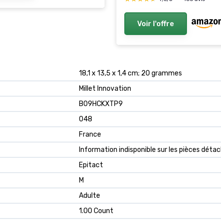
Voir l'offre
18,1 x 13,5 x 1,4 cm; 20 grammes
Millet Innovation
B09HCKXTP9
048
France
Information indisponible sur les pièces déta
Epitact
M
Adulte
1.00 Count