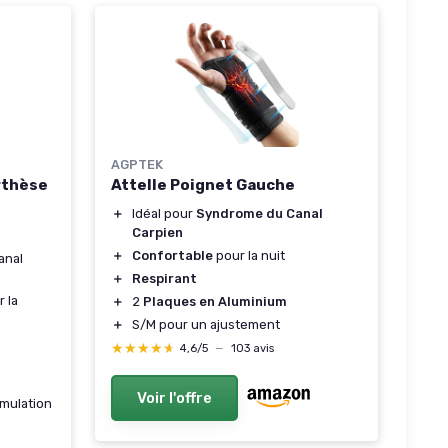
AGPTEK
Orthèse
Attelle Poignet Gauche
＋
Idéal pour
Syndrome du Canal
Carpien
＋
Confortable
pour la nuit
anal
＋
Respirant
 la
＋
2
Plaques en Aluminium
＋
S/M pour un ajustement
★★★★★
★★★★★
4,6/5
—
103 avis
Voir l'offre
umulation