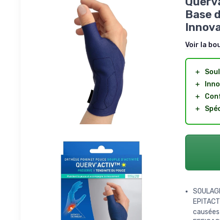
Querva
Base d
Innova
Voir la bo
＋
Sou
＋
Inno
＋
Con
＋
Spé
SOULAGE
EPITACT
causées 