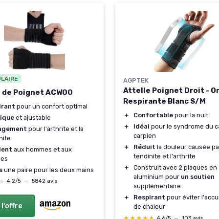
ULAIRE
AGPTEK
Attelle Poignet Droit - 
e de Poignet ACWOO
Respirante Blanc S/M
irant
pour un confort optimal
＋
Confortable
pour la nuit
tique
et ajustable
＋
Idéal
pour le syndrome du c
agement
pour l'arthrite et la
carpien
nite
＋
Réduit
la douleur causée par
ient
aux hommes et aux
tendinite et l'arthrite
es
＋
Construit avec 2 plaques en
s
une paire pour les deux mains
aluminium pour
un soutien
★
★
4,2/5
—
5842 avis
supplémentaire
＋
Respirant
pour éviter l'acc
 l'offre
de chaleur
★★★★★
★★★★★
4,6/5
—
103 avis