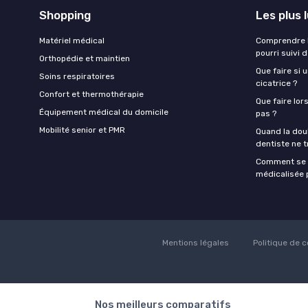
Shopping
Les plus 
Matériel médical
Comprendre l
pourri suivi 
Orthopédie et maintien
Que faire si 
Soins respiratoires
cicatrice ?
Confort et thermothérapie
Que faire lor
Équipement médical du domicile
pas ?
Mobilité senior et PMR
Quand la doul
dentiste ne t
Comment se f
médicalisée p
Mentions légales
Politique de c
Nos meilleurs comparatifs