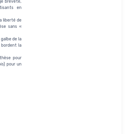
ge breveté,
tisants en
 liberté de
èse sans «
galbe de la
i bordent la
rthèse pour
is) pour un