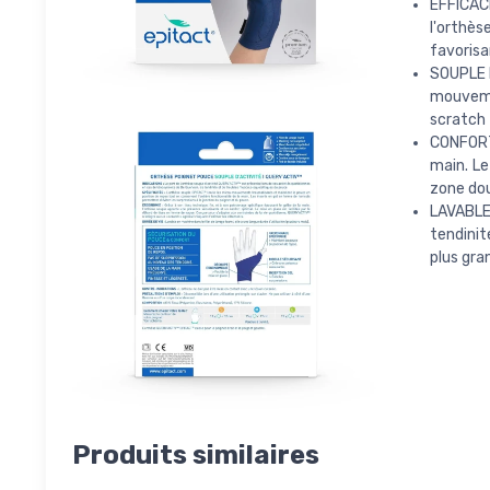
EFFICAC
l'orthè
favorisa
SOUPLE E
mouveme
scratch 
CONFORT 
main. Le
zone dou
LAVABLE 
tendinit
plus gra
Produits similaires