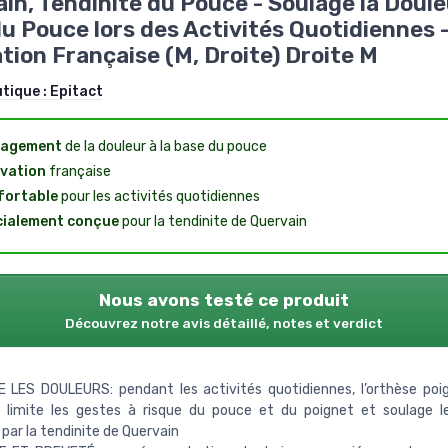
in, Tendinite du Pouce - Soulage la Douleu
u Pouce lors des Activités Quotidiennes 
tion Française (M, Droite) Droite M
utique :
Epitact
lagement
de la douleur à la base du pouce
vation
française
fortable
pour les activités quotidiennes
cialement conçue
pour la tendinite de Quervain
Nous avons testé ce produit
Découvrez notre avis détaillé, notes et verdict
 LES DOULEURS: pendant les activités quotidiennes, l’orthèse po
 limite les gestes à risque du pouce et du poignet et soulage l
par la tendinite de Quervain