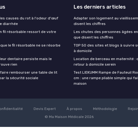
lus
Les derniers articles
es causes du rot à l'odeur d'œuf
Adapter son logement au vieillissem
de diarrhée
disent les chiffres
un fil résorbable ressort de votre
Les chutes des personnes âgées en 
que disent les chiffres
sque le fil résorbable ne se résorbe
TOP 50 des sites et blogs à suivre s
à domicile
eur dentaire persiste mais le
Location de berceau en maternité : 
rouve rien
retour à domicile serein
aire rembourser une table de lit
Test LIEKUMM Rampe de Fauteuil Rou
ar la sécurité sociale
cm : une rampe pliable simple qui fait
maison
onfidentialité
Devis Expert
À propos
Méthodologie
Rejoi
© Ma Maison Médicale 2026