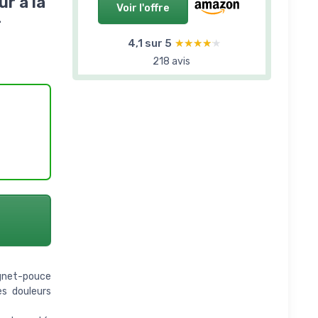
r à la
Voir l'offre
-
4,1 sur 5
★★★★★
★★★★★
218 avis
ignet-pouce
es douleurs