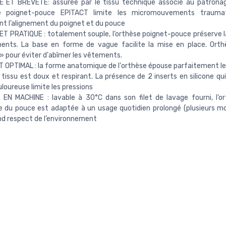
E ET BREVETÉ: assurée par le tissu technique associé au patrona
se poignet-pouce EPITACT limite les micromouvements trauma
nt l’alignement du poignet et du pouce
T PRATIQUE : totalement souple, l’orthèse poignet-pouce préserve la
nts. La base en forme de vague facilite la mise en place. Orth
» pour éviter d'abîmer les vêtements.
OPTIMAL : la forme anatomique de l'orthèse épouse parfaitement le 
 tissu est doux et respirant. La présence de 2 inserts en silicone qu
loureuse limite les pressions
EN MACHINE : lavable à 30°C dans son filet de lavage fourni, l’o
e du pouce est adaptée à un usage quotidien prolongé (plusieurs mo
nd respect de l’environnement