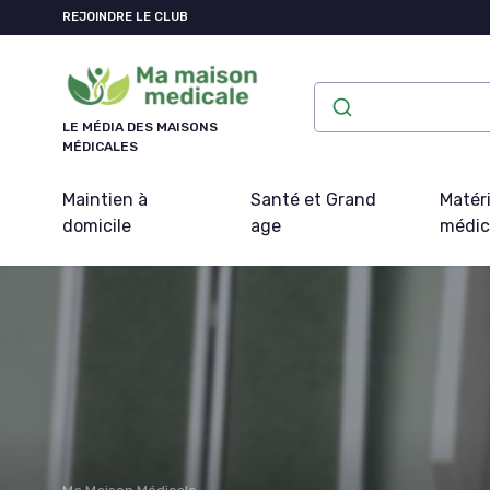
Panneau de gestion des cookies
REJOINDRE LE CLUB
LE MÉDIA DES MAISONS
MÉDICALES
Maintien à
Santé et Grand
Matéri
domicile
age
médic