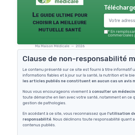
Télécharge
Le guide ultime pour
choisir la meilleure
mutuelle santé
*
En remplissant
commerciales p
Ma Maison Médicale — 2026
Clause de non-responsabilité m
Le contenu présenté sur ce site est fourni à titre informati
informations fiables et à jour sur la santé, la nutrition et le bi
les articles publiés ne constituent en aucun cas un avis
Nous vous encourageons vivement à
consulter un médecin 
toute démarche en lien avec votre santé, notamment en ce qu
gestion de pathologies.
En accédant à ce site, vous reconnaissez que
l'utilisation 
responsabilité
. Nous déclinons toute responsabilité quant a
contenus publiés.