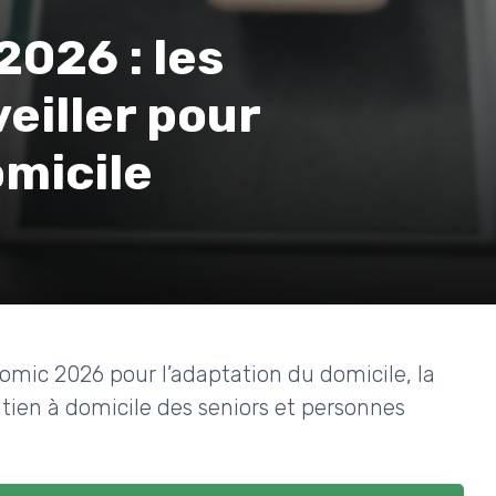
026 : les
eiller pour
omicile
mic 2026 pour l’adaptation du domicile, la
tien à domicile des seniors et personnes