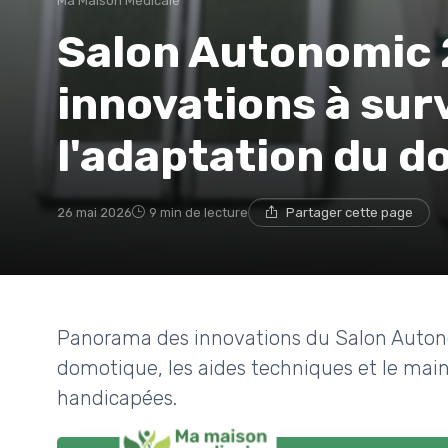
Ma Maison Médicale
Salon Autonomic 2
innovations à surv
l'adaptation du d
26 mai 2026
9 min de lecture
Partager cette page
Panorama des innovations du Salon Autono
domotique, les aides techniques et le main
handicapées.