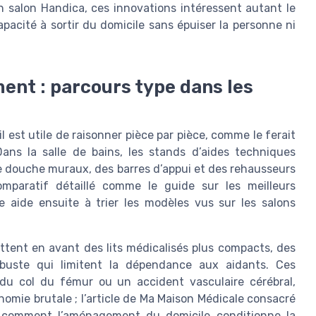
 salon Handica, ces innovations intéressent autant le
apacité à sortir du domicile sans épuiser la personne ni
ent : parcours type dans les
 est utile de raisonner pièce par pièce, comme le ferait
Dans la salle de bains, les stands d’aides techniques
e douche muraux, des barres d’appui et des rehausseurs
paratif détaillé comme le guide sur les meilleurs
 aide ensuite à trier les modèles vus sur les salons
ttent en avant des lits médicalisés plus compacts, des
buste qui limitent la dépendance aux aidants. Ces
du col du fémur ou un accident vasculaire cérébral,
nomie brutale ; l’article de Ma Maison Médicale consacré
rs comment l’aménagement du domicile conditionne la