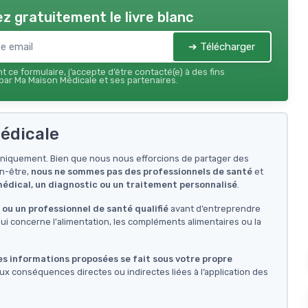
z gratuitement le livre blanc
➔ Télécharger
 ce formulaire, j’accepte d’être contacté(e) à des fins
ar Ma Maison Médicale et ses partenaires.
édicale
f uniquement. Bien que nous nous efforcions de partager des
en-être,
nous ne sommes pas des professionnels de santé
et
 médical, un diagnostic ou un traitement personnalisé
.
ou un professionnel de santé qualifié
avant d’entreprendre
i concerne l'alimentation, les compléments alimentaires ou la
des informations proposées se fait sous votre propre
ux conséquences directes ou indirectes liées à l’application des