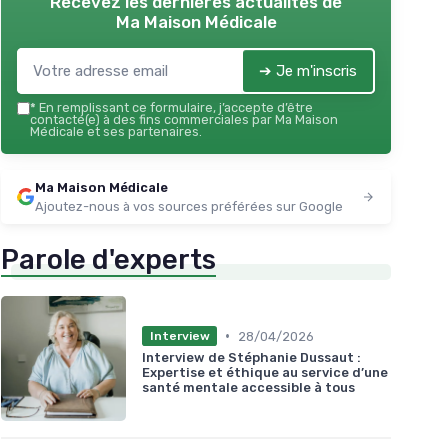
Recevez les dernières actualités de
Ma Maison Médicale
➔ Je m'inscris
*
En remplissant ce formulaire, j’accepte d’être
contacté(e) à des fins commerciales par Ma Maison
Médicale et ses partenaires.
Ma Maison Médicale
Ajoutez-nous à vos sources préférées sur Google
Parole d'experts
•
28/04/2026
Interview
Interview de Stéphanie Dussaut :
Expertise et éthique au service d’une
santé mentale accessible à tous