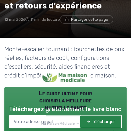
et retours d'expérience
12 mai 2026
11 min de lecture
Partager cette page
Monte-escalier tournant : fourchettes de prix
réelles, facteurs de coût, configurations
d’escaliers, sécurité, aides financières et
crédit d’impôt pour adapter votre maison.
Le guide ultime pour
choisir la meilleure
mutuelle santé
Téléchargez gratuitement le livre blanc
➔ Télécharger
Ma Maison Médicale — 2026