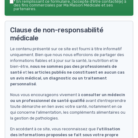
*
En remplissant ce formulaire, j’accepte d’être contacté(e) à
des fins commerciales par Ma Maison Médicale et ses
partenaires.
Clause de non-responsabilité
médicale
Le contenu présenté sur ce site est fourni à titre informatif
uniquement. Bien que nous nous efforcions de partager des
informations fiables et à jour sur la santé, la nutrition et le
bien-être,
nous ne sommes pas des professionnels de
santé
et
les articles publiés ne constituent en aucun cas
un avis médical, un diagnostic ou un traitement
personnalisé
.
Nous vous encourageons vivement à
consulter un médecin
ou un professionnel de santé qualifié
avant d’entreprendre
toute démarche en lien avec votre santé, notamment en ce
qui concerne l'alimentation, les compléments alimentaires ou
la gestion de pathologies.
En accédant à ce site, vous reconnaissez que
l'utilisation
des informations proposées se fait sous votre propre