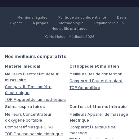
Mentions légales
Politique de confidentialité
Devis
Expert
À propos
Méthodologie
Rejoindre le club
Nos outils pratiques
© Ma Maison Médicale 2026
Nos meilleurs comparatifs
Matériel médical
Orthopédie et maintien
Meilleurs Électrostimulateur
Meilleurs Bas de contention
musculaire
Comparatif Fauteuil roulant
Comparatif Tensiomètre
TOP Genouillère
électronique
TOP Appareil de luminothérapie
Soins respiratoires
Confort et thermothérapie
Meilleurs Concentrateur
Meilleurs Appareil de massage
d’oxygène portable
électrique
Comparatif Masque CPAP
Comparatif Fauteuils de
massage
TOP Douche nasale électrique