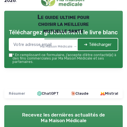
2026
.
Le guide ultime pour
choisir la meilleure
mutuelle santé
Téléchargez gratuitement le livre blanc
➔ Télécharger
Ma Maison Médicale — 2026
*
En remplissant ce formulaire, j’accepte d’être contacté(e) à
des fins commerciales par Ma Maison Médicale et ses
partenaires.
Résumer
ChatGPT
Claude
Mistral
Recevez les dernières actualités de
Ma Maison Médicale