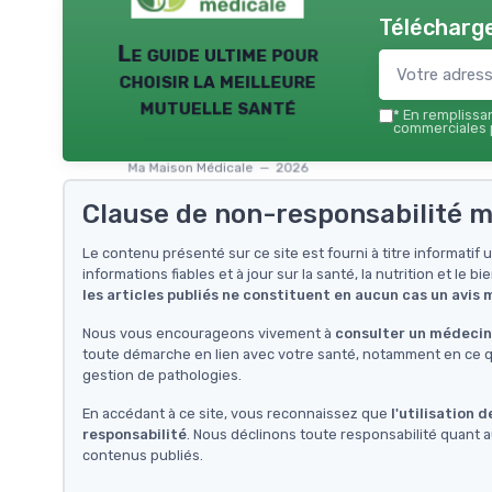
Télécharge
Le guide ultime pour
choisir la meilleure
mutuelle santé
*
En remplissant
commerciales p
Ma Maison Médicale — 2026
Clause de non-responsabilité m
Le contenu présenté sur ce site est fourni à titre informati
informations fiables et à jour sur la santé, la nutrition et le bi
les articles publiés ne constituent en aucun cas un avis
Nous vous encourageons vivement à
consulter un médecin 
toute démarche en lien avec votre santé, notamment en ce qu
gestion de pathologies.
En accédant à ce site, vous reconnaissez que
l'utilisation 
responsabilité
. Nous déclinons toute responsabilité quant a
contenus publiés.