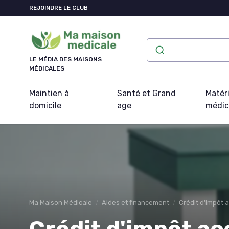
Panneau de gestion des cookies
REJOINDRE LE CLUB
LE MÉDIA DES MAISONS
MÉDICALES
Maintien à
Santé et Grand
Matéri
domicile
age
médic
Ma Maison Médicale
Aides et financement
Crédit d'impôt 