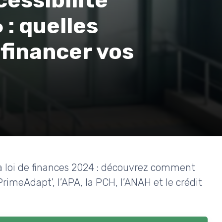
cessibilité
: quelles
 financer vos
la loi de finances 2024 : découvrez comment
imeAdapt', l’APA, la PCH, l’ANAH et le crédit