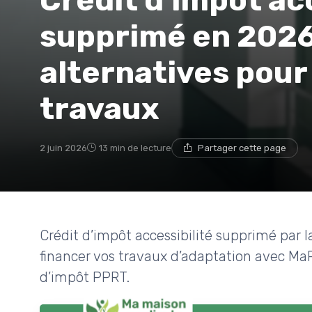
Crédit d'impôt ac
supprimé en 2026 
alternatives pour
travaux
2 juin 2026
13 min de lecture
Partager cette page
Crédit d’impôt accessibilité supprimé par 
financer vos travaux d’adaptation avec MaPr
d’impôt PPRT.