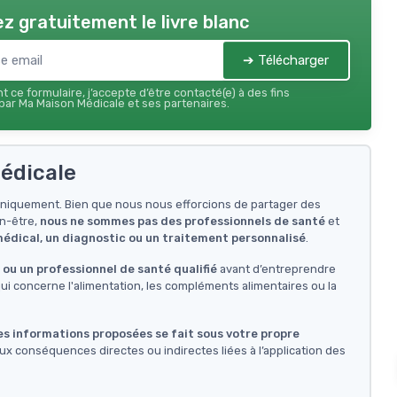
z gratuitement le livre blanc
➔ Télécharger
 ce formulaire, j’accepte d’être contacté(e) à des fins
ar Ma Maison Médicale et ses partenaires.
édicale
f uniquement. Bien que nous nous efforcions de partager des
en-être,
nous ne sommes pas des professionnels de santé
et
 médical, un diagnostic ou un traitement personnalisé
.
ou un professionnel de santé qualifié
avant d’entreprendre
i concerne l'alimentation, les compléments alimentaires ou la
des informations proposées se fait sous votre propre
ux conséquences directes ou indirectes liées à l’application des