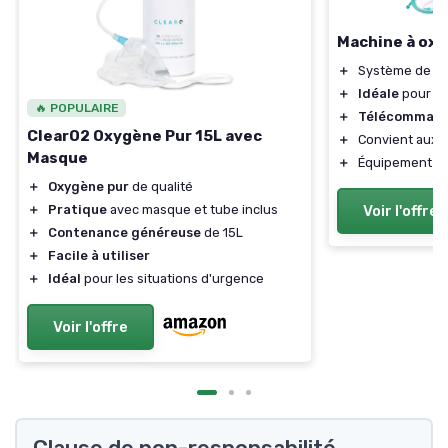
Machine à oxy
＋
Système de
c
＋
Idéale
pour la
🔥 POPULAIRE
＋
Télécommande
ClearO2 Oxygène Pur 15L avec
＋
Convient aux
s
Masque
＋
Équipement d
＋
Oxygène pur
de qualité
Voir l'offre
＋
Pratique
avec masque et tube inclus
＋
Contenance généreuse
de 15L
＋
Facile à utiliser
＋
Idéal
pour les situations d'urgence
Voir l'offre