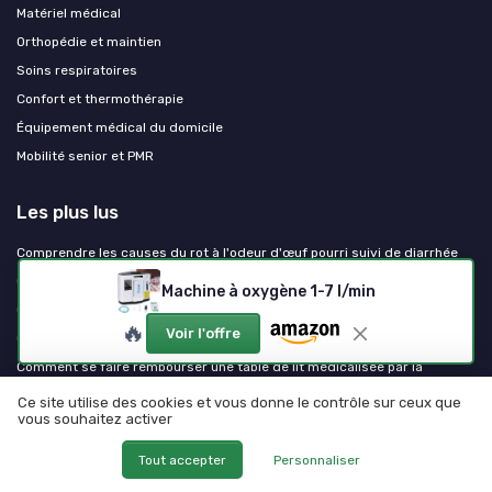
Matériel médical
Orthopédie et maintien
Soins respiratoires
Confort et thermothérapie
Équipement médical du domicile
Mobilité senior et PMR
Les plus lus
Comprendre les causes du rot à l'odeur d'œuf pourri suivi de diarrhée
Que faire si un fil résorbable ressort de votre cicatrice ?
Machine à oxygène 1-7 l/min
Que faire lorsque le fil résorbable ne se résorbe pas ?
🔥
Voir l'offre
Quand la douleur dentaire persiste mais le dentiste ne trouve rien
Comment se faire rembourser une table de lit médicalisée par la
sécurité sociale
Ce site utilise des cookies et vous donne le contrôle sur ceux que
vous souhaitez activer
Les derniers articles
Tout accepter
Personnaliser
Location de berceau en maternité : organiser un retour à domicile serein