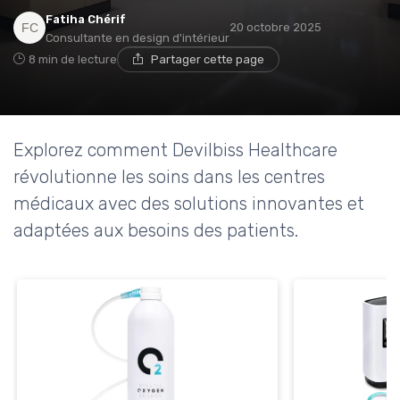
→ Je rejoins le club
Fatiha Chérif
20 octobre 2025
Consultante en design d'intérieur
8 min de lecture
Partager cette page
* En rejoignant le club, j'accepte de recevoir les emails
de Ma Maison Médicale et les offres de ses
partenaires.
Explorez comment Devilbiss Healthcare
révolutionne les soins dans les centres
médicaux avec des solutions innovantes et
adaptées aux besoins des patients.