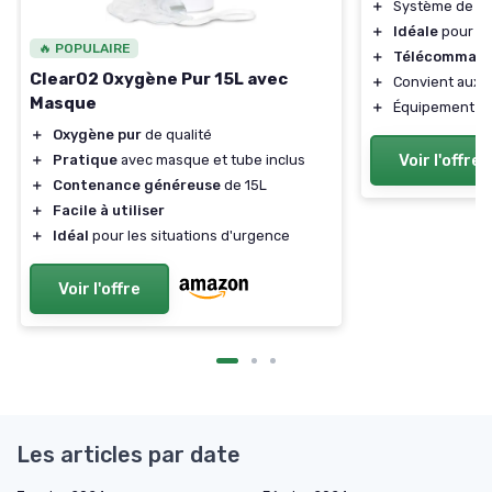
＋
Système de
c
＋
Idéale
pour la
🔥 POPULAIRE
＋
Télécommande
ClearO2 Oxygène Pur 15L avec
＋
Convient aux
s
Masque
＋
Équipement d
＋
Oxygène pur
de qualité
Voir l'offre
＋
Pratique
avec masque et tube inclus
＋
Contenance généreuse
de 15L
＋
Facile à utiliser
＋
Idéal
pour les situations d'urgence
Voir l'offre
Les articles par date