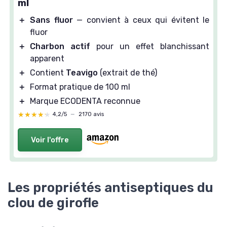
ml
＋
Sans fluor
— convient à ceux qui évitent le
fluor
＋
Charbon actif
pour un effet blanchissant
apparent
＋
Contient
Teavigo
(extrait de thé)
＋
Format pratique de 100 ml
＋
Marque ECODENTA reconnue
★★★★★
★★★★★
4,2/5
—
2170 avis
Voir l'offre
Les propriétés antiseptiques du
clou de girofle