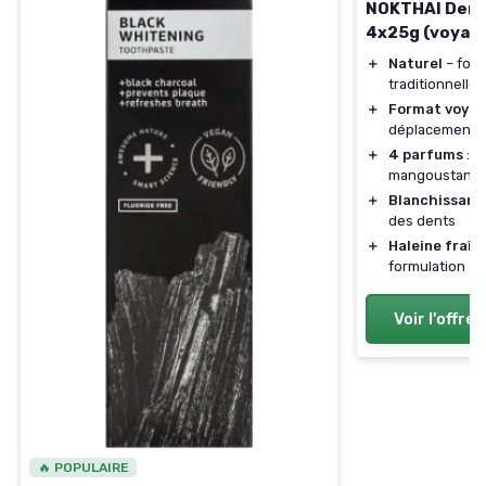
NOKTHAI Dent
4x25g (voyag
＋
Naturel
– form
traditionnelle 
＋
Format voya
déplacements
＋
4 parfums
: O
mangoustan, m
＋
Blanchissant
des dents
＋
Haleine fraîc
formulation
Voir l'offre
🔥 POPULAIRE