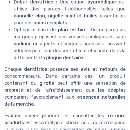
Dabur dentifrice
: Une option
ayurvédique
qui
utilise des plantes traditionnelles telles que
cannelle clou
,
nigelle miel
et
huiles
essentielles
pour des
soins
complets.
Options à base de
plantes bio
: De nombreuses
marques proposent des versions biologiques sans
sodium
ni agents chimiques agressifs, souvent
adorées pour leur douceur et leur efficacité dans la
lutte contre la
plaque dentaire
.
Chaque
dentifrice
possède ses
avis
et
retour
s de
consommateurs. Dans certains cas, un produit
contenant du
girofle
peut offrir une sensation de
propreté et de rafraîchissement que les adeptes
comparent favorablement aux
essences naturelles
de la
menthe
.
Évaluer divers produits et consulter les
retours
produits
est essentiel pour choisir celui qui correspond
le mieux à vos besoins spécifiques de
soins
bucco
-