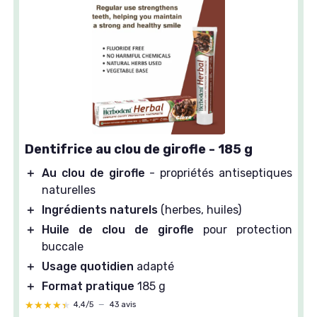
Dentifrice au clou de girofle - 185 g
＋
Au clou de girofle
- propriétés antiseptiques
naturelles
＋
Ingrédients naturels
(herbes, huiles)
＋
Huile de clou de girofle
pour protection
buccale
＋
Usage quotidien
adapté
＋
Format pratique
185 g
★★★★★
★★★★★
4,4/5
—
43 avis