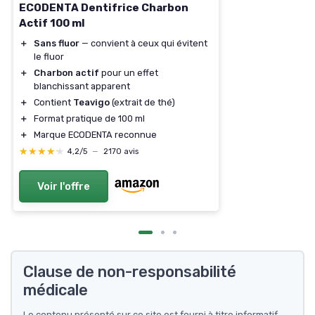
ECODENTA Dentifrice Charbon
Actif 100 ml
＋
Sans fluor
— convient à ceux qui évitent
le fluor
＋
Charbon actif
pour un effet
blanchissant apparent
＋
Contient
Teavigo
(extrait de thé)
＋
Format pratique de 100 ml
＋
Marque ECODENTA reconnue
★★★★★
★★★★★
4,2/5
—
2170 avis
Voir l'offre
Clause de non-responsabilité
médicale
Le contenu présenté sur ce site est fourni à titre informatif