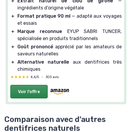
＋
Extrait naturel de clou de girofle
—
ingrédients d'origine végétale
＋
Format pratique 90 ml
— adapté aux voyages
et essais
＋
Marque reconnue
EYUP SABRI TUNCER,
spécialisée en produits traditionnels
＋
Goût prononcé
apprécié par les amateurs de
saveurs naturelles
＋
Alternative naturelle
aux dentifrices très
chimiques
★★★★★
★★★★★
4,6/5
—
303 avis
Voir l'offre
Comparaison avec d'autres
dentifrices naturels