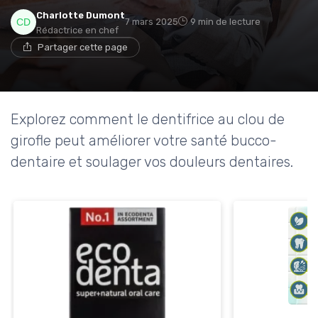
→ Je rejoins le club
Charlotte Dumont
7 mars 2025
9 min de lecture
Rédactrice en chef
Partager cette page
* En rejoignant le club, j'accepte de recevoir les emails
de Ma Maison Médicale et les offres de ses
partenaires.
Explorez comment le dentifrice au clou de
girofle peut améliorer votre santé bucco-
dentaire et soulager vos douleurs dentaires.