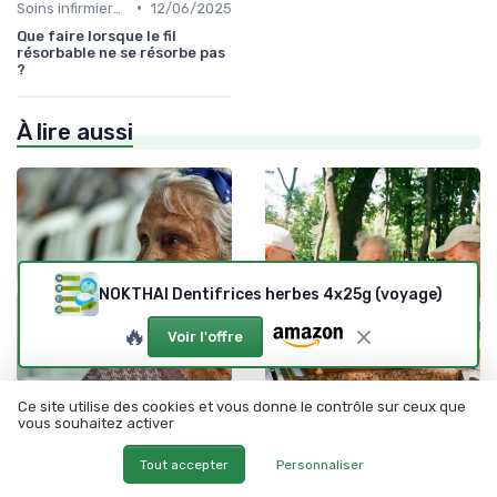
•
Soins infirmiers à domicile
12/06/2025
Que faire lorsque le fil
résorbable ne se résorbe pas
?
À lire aussi
NOKTHAI Dentifrices herbes 4x25g (voyage)
🔥
Voir l'offre
•
•
Soins infirmiers à domicile
12/06/2025
Soins infirmiers à domicile
12/06/2025
Ce site utilise des cookies et vous donne le contrôle sur ceux que
vous souhaitez activer
Comprendre l'organigramme
Comment recueillir
d'un EHPAD : un guide
efficacement les données en
pratique
tant qu'aide-soignante
Tout accepter
Personnaliser