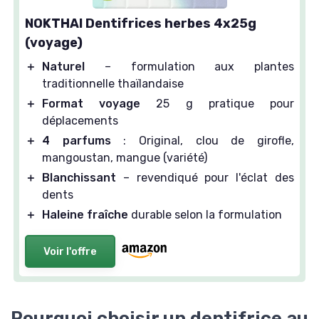
NOKTHAI Dentifrices herbes 4x25g
(voyage)
＋
Naturel
– formulation aux plantes
traditionnelle thaïlandaise
＋
Format voyage
25 g pratique pour
déplacements
＋
4 parfums
: Original, clou de girofle,
mangoustan, mangue (variété)
＋
Blanchissant
– revendiqué pour l'éclat des
dents
＋
Haleine fraîche
durable selon la formulation
Voir l'offre
Pourquoi choisir un dentifrice au