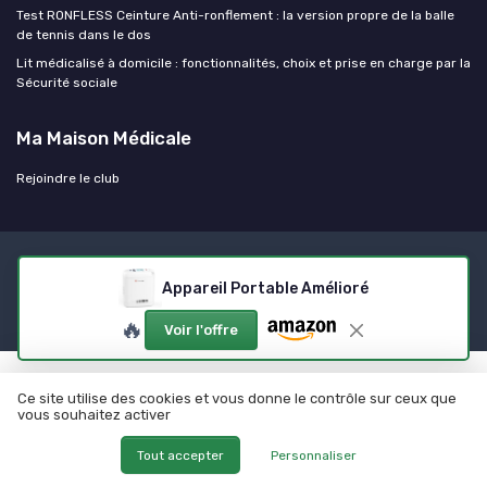
Test RONFLESS Ceinture Anti-ronflement : la version propre de la balle
de tennis dans le dos
Lit médicalisé à domicile : fonctionnalités, choix et prise en charge par la
Sécurité sociale
Ma Maison Médicale
Rejoindre le club
Mentions légales
Politique de confidentialité
Devis
Appareil Portable Amélioré
Expert
À propos
Méthodologie
Rejoindre le club
© Ma Maison Médicale 2026
🔥
Voir l'offre
Nos meilleurs comparatifs
Ce site utilise des cookies et vous donne le contrôle sur ceux que
vous souhaitez activer
Matériel médical
Orthopédie et maintien
Meilleurs Électrostimulateur
Meilleurs Bas de contention
Tout accepter
Personnaliser
musculaire
Comparatif Fauteuil roulant