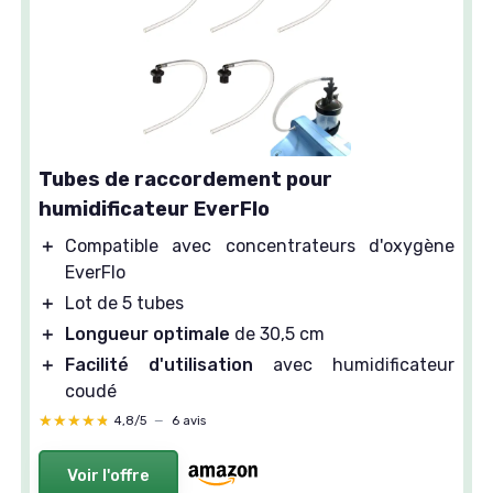
Tubes de raccordement pour
humidificateur EverFlo
＋
Compatible avec concentrateurs d'oxygène
EverFlo
＋
Lot de 5 tubes
＋
Longueur optimale
de 30,5 cm
＋
Facilité d'utilisation
avec humidificateur
coudé
★★★★★
★★★★★
4,8/5
—
6 avis
Voir l'offre