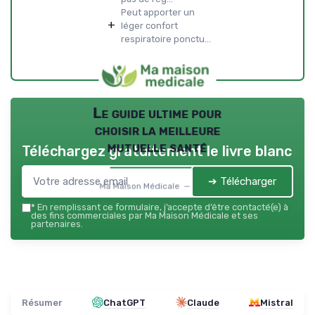
Peut apporter un
+
léger confort
respiratoire ponctu...
Le guide ultime pour
choisir la meilleure
mutuelle santé
Téléchargez gratuitement le livre blanc
➔ Télécharger
Ma Maison Médicale — 2026
*
En remplissant ce formulaire, j’accepte d’être contacté(e) à
des fins commerciales par Ma Maison Médicale et ses
partenaires.
Résumer
ChatGPT
Claude
Mistral