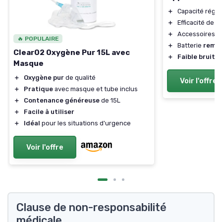
＋
Capacité réglab
＋
Efficacité de
9
＋
Accessoires in
🔥 POPULAIRE
＋
Batterie
rempl
ClearO2 Oxygène Pur 15L avec
＋
Faible bruit
Masque
＋
Oxygène pur
de qualité
Voir l'offre
＋
Pratique
avec masque et tube inclus
＋
Contenance généreuse
de 15L
＋
Facile à utiliser
＋
Idéal
pour les situations d'urgence
Voir l'offre
Clause de non-responsabilité
médicale