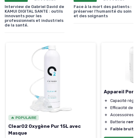
Interview de Gabriel David de
Face à la mort des patients :
KAMUI DIGITAL SANTE : outils
préserver l’humanité du soin
innovants pour les
et des soignants
professionnels et industriels
de la santé.
Appareil Port
＋
Capacité réglab
＋
Efficacité de
9
＋
Accessoires in
🔥 POPULAIRE
＋
Batterie
rempl
ClearO2 Oxygène Pur 15L avec
＋
Faible bruit
Masque