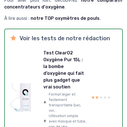
Pour aller plus loin, découvrez
notre comparatif
concentrateurs d'oxygène
.
À lire aussi :
notre TOP oxymètres de pouls
.
Voir les tests de notre rédaction
Test ClearO2
Oxygène Pur 15L :
la bombe
d’oxygène qui fait
plus gadget que
vrai soutien
Format léger et
★★★★★
★★★★★
facilement
+
transportable (sac,
voi...
Utilisation simple
+
avec masque et tube,
pas de rég...