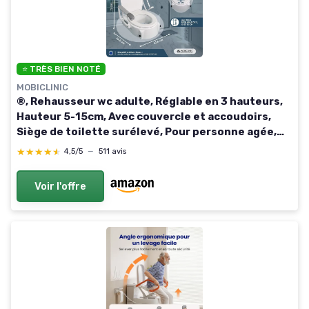
⭐ TRÈS BIEN NOTÉ
MOBICLINIC
®, Rehausseur wc adulte, Réglable en 3 hauteurs,
Hauteur 5-15cm, Avec couvercle et accoudoirs,
Siège de toilette surélevé, Pour personne agée,
Blanc
★★★★★
★★★★★
4,5/5
—
511 avis
Voir l'offre