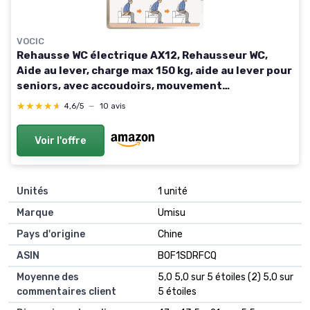
VOCIC
Rehausse WC électrique AX12, Rehausseur WC,
Aide au lever, charge max 150 kg, aide au lever pour
seniors, avec accoudoirs, mouvement
ergonomique de levage, pour seniors & adultes
★★★★★
★★★★★
4,6/5
—
10 avis
Voir l'offre
Unités
‎1 unité
Marque
‎Umisu
Pays d'origine
‎Chine
ASIN
B0F1SDRFCQ
Moyenne des
5,0 5,0 sur 5 étoiles (2) 5,0 sur
commentaires client
5 étoiles