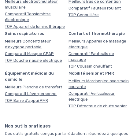
Meilleurs Électrostimulateur
Meilleurs Bas de contention
musculaire
Comparatif Fauteuil roulant
Comparatif Tensiomètre
TOP Genouillère
électronique
TOP Appareil de luminothérapie
Soins respiratoires
Confort et thermothérapie
Meilleurs Concentrateur
Meilleurs Appareil de massage
d’oxygène portable
électrique
Comparatif Masque CPAP
Comparatif Fauteuils de
massage
TOP Douche nasale électrique
TOP Coussin chauffant
Équipement médical du
Mobilité senior et PMR
domicile
Meilleurs Marchepied avec main
courante
Meilleurs Planche de transfert
Comparatif Verticaliseur
Comparatif Lève-personne
électrique
TOP Barre d'appui PMR
TOP Détecteur de chute senior
Nos outils pratiques
Des outils gratuits conçus par la rédaction : répondez à quelques