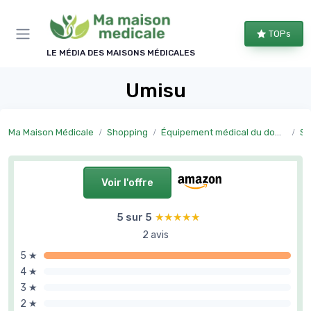
Panneau de gestion des cookies
TOPs
LE MÉDIA DES MAISONS MÉDICALES
Umisu
Ma Maison Médicale
Shopping
Équipement médical du domicile
Sa
Voir l'offre
5 sur 5
★★★★★
★★★★★
2 avis
5 ★
4 ★
3 ★
2 ★