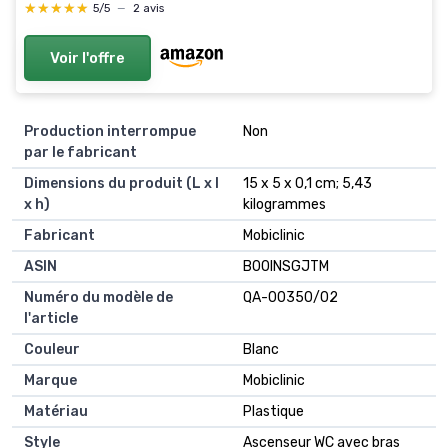
Femmes enceintes, Personnes à Mobilité Réduite
★★★★★
★★★★★
5/5
—
2 avis
Voir l'offre
Production interrompue
Non
par le fabricant
Dimensions du produit (L x l
15 x 5 x 0,1 cm; 5,43
x h)
kilogrammes
Fabricant
Mobiclinic
ASIN
B00INSGJTM
Numéro du modèle de
QA-00350/02
l'article
Couleur
Blanc
Marque
Mobiclinic
Matériau
Plastique
Style
Ascenseur WC avec bras