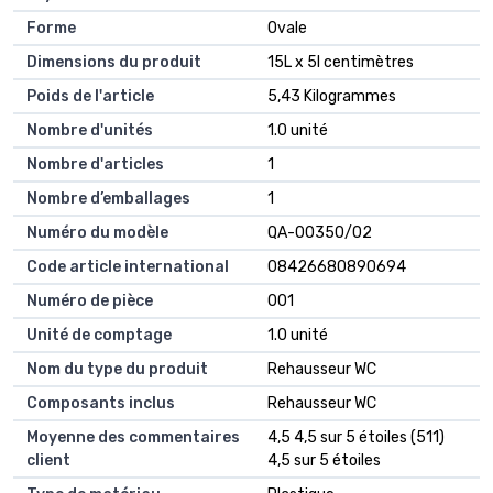
Forme
Ovale
Dimensions du produit
15L x 5l centimètres
Poids de l'article
5,43 Kilogrammes
Nombre d'unités
1.0 unité
Nombre d'articles
1
Nombre d’emballages
1
Numéro du modèle
QA-00350/02
Code article international
08426680890694
Numéro de pièce
001
Unité de comptage
1.0 unité
Nom du type du produit
Rehausseur WC
Composants inclus
Rehausseur WC
Moyenne des commentaires
4,5 4,5 sur 5 étoiles (511)
client
4,5 sur 5 étoiles