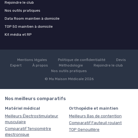
Rejoindre le club
Nos outils pratiques
Data Room maintien à domicile
TOP 50 maintien à domicile
Kit média et RP
Mentions légales
Politique de confidentialité
Devis
Expert
À propos
Méthodologie
Rejoindre le club
Nos outils pratiques
© Ma Maison Médicale 2026
Nos meilleurs comparatifs
Matériel médical
Orthopédie et maintien
Meilleurs Électrostimulateur
Meilleurs Bas de contention
musculaire
Comparatif Fauteuil roulant
Comparatif Tensiomètre
TOP Genouillère
électronique