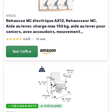
VOCIC
Rehausse WC électrique AX12, Rehausseur WC,
Aide au lever, charge max 150 kg, aide au lever pour
seniors, avec accoudoirs, mouvement
ergonomique de levage, pour seniors & adultes
★★★★★
★★★★★
4,6/5
—
10 avis
Voir l'offre
⭐ TRÈS BIEN NOTÉ
🔥 POPULAIRE