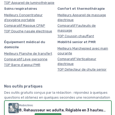
TOP Appareil de luminothérapie
Soins respiratoires
Confort et thermothérapie
Meilleurs Concentrateur
Meilleurs Appareil de massage
d’oxygène portable
électrique
Comparatif Masque CPAP
Comparatif Fauteuils de
massage
TOP Douche nasale électrique
TOP Coussin chauffant
Équipement médical du
Mobilité senior et PMR
domicile
Meilleurs Marchepied avec main
courante
Meilleurs Planche de transfert
Comparatif Verticaliseur
Comparatif Lève-personne
électrique
TOP Barre d'appui PMR
TOP Détecteur de chute senior
Nos outils pratiques
Des outils gratuits conçus par la rédaction : répondez à quelques
questions et obtenez en quelques secondes une recommandation
vraiment personnalisée, sans inscription, servez-vous !
Mobiclinic
®, Rehausseur wc adulte, Réglable en 3 hauteurs, Hauteur 5-15cm, Avec couvercle et accoudoirs, Siège de toilette surélevé, Pour personne agée, Blanc
🏠