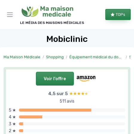
Panneau de gestion des cookies
TOPs
LE MÉDIA DES MAISONS MÉDICALES
Mobiclinic
Ma Maison Médicale
Shopping
Équipement médical du domicile
Sa
Voir l'offre
4,5 sur 5
★★★★★
★★★★★
511 avis
5 ★
4 ★
3 ★
2 ★