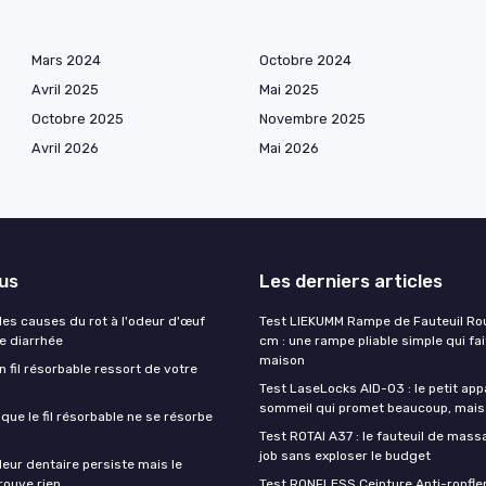
Mars 2024
Octobre 2024
Avril 2025
Mai 2025
Octobre 2025
Novembre 2025
Avril 2026
Mai 2026
lus
Les derniers articles
es causes du rot à l'odeur d'œuf
Test LIEKUMM Rampe de Fauteuil Rou
de diarrhée
cm : une rampe pliable simple qui fait
maison
un fil résorbable ressort de votre
Test LaseLocks AID-03 : le petit app
sommeil qui promet beaucoup, mais
sque le fil résorbable ne se résorbe
Test ROTAI A37 : le fauteuil de massa
job sans exploser le budget
eur dentaire persiste mais le
rouve rien
Test RONFLESS Ceinture Anti-ronflem