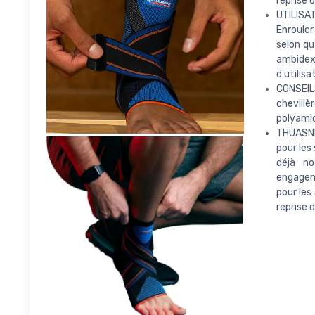
reprise 
UTILISAT
Enrouler
selon qu
ambidext
d'utilisa
CONSEILS
chevillè
polyamid
THUASNE
pour les
déjà no
engageme
pour les
reprise 