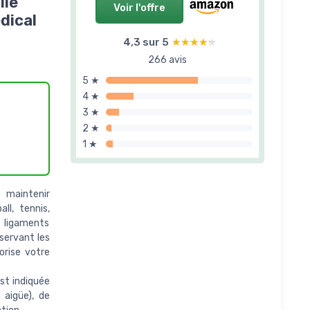
lle
Voir l'offre
dical
4,3 sur 5
★★★★★
★★★★★
266 avis
5 ★
4 ★
3 ★
2 ★
1 ★
 maintenir
all, tennis,
s ligaments
éservant les
orise votre
st indiquée
e aigüe), de