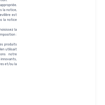
tion.
 appropriée.
s la notice,
evillère est
s la notice
oisissez la
omposition :
s produits
en utilisait
vons notre
 innovants,
es et/ou la