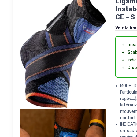
Ligame
Instab
CE - S
Voir la bo
＋
Idéa
＋
Stab
＋
Indi
＋
Disp
MODE D'
l'articu
rugby,..
latéraux
mouvemen
confort.
INDICATI
en cas d