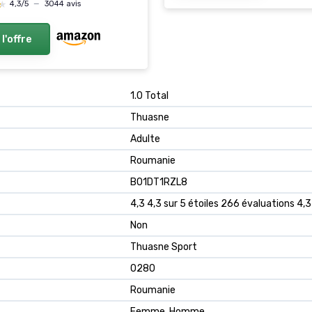
★
★
4,3/5
—
3044 avis
 l'offre
‎1.0 Total
‎Thuasne
‎Adulte
‎Roumanie
B01DT1RZL8
4,3 4,3 sur 5 étoiles 266 évaluations 4,3
Non
Thuasne Sport
0280
Roumanie
Femme, Homme