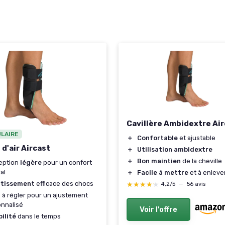
Cavillère Ambidextre Ai
ULAIRE
＋
Confortable
et ajustable
 d'air Aircast
＋
Utilisation ambidextre
＋
Bon maintien
de la cheville
eption
légère
pour un confort
al
＋
Facile à mettre
et à enleve
tissement
efficace des chocs
★★★★★
★★★★★
4,2/5
—
56 avis
e à régler pour un ajustement
nnalisé
Voir l'offre
ilité
dans le temps