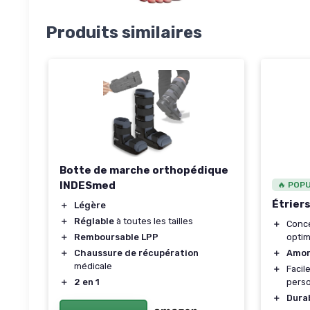
Produits similaires
Botte de marche orthopédique
INDESmed
🔥 POP
Étriers
＋
Légère
＋
Réglable
à toutes les tailles
＋
Conc
optim
＋
Remboursable LPP
＋
Amor
＋
Chaussure de récupération
médicale
＋
Facil
perso
＋
2 en 1
＋
Durab