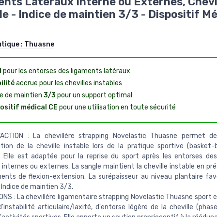
nts Latéraux Interne ou Externes, Chevi
le - Indice de maintien 3/3 - Dispositif Mé
utique :
Thuasne
l
pour les entorses des ligaments latéraux
ilité
accrue pour les chevilles instables
ce de maintien
3/3
pour un support optimal
ositif médical CE
pour une utilisation en toute sécurité
ACTION : La chevillère strapping Novelastic Thuasne permet de
lation de la cheville instable lors de la pratique sportive (basket-b
.). Elle est adaptée pour la reprise du sport après les entorses de
 internes ou externes. La sangle maintient la cheville instable en pr
ts de flexion-extension. La surépaisseur au niveau plantaire fav
 Indice de maintien 3/3.
ONS : La chevillère ligamentaire strapping Novelastic Thuasne sport e
'instabilité articulaire/laxité, d'entorse légère de la cheville (phas