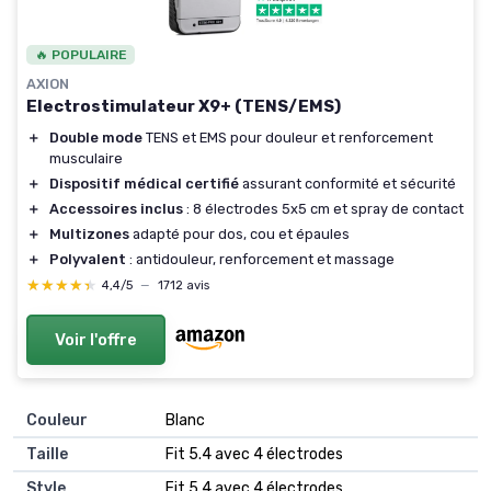
🔥 POPULAIRE
AXION
Electrostimulateur X9+ (TENS/EMS)
＋
Double mode
TENS et EMS pour douleur et renforcement
musculaire
＋
Dispositif médical certifié
assurant conformité et sécurité
＋
Accessoires inclus
: 8 électrodes 5x5 cm et spray de contact
＋
Multizones
adapté pour dos, cou et épaules
＋
Polyvalent
: antidouleur, renforcement et massage
★★★★★
★★★★★
4,4/5
—
1712 avis
Voir l'offre
Couleur
‎Blanc
Taille
‎Fit 5.4 avec 4 électrodes
Style
‎Fit 5.4 avec 4 électrodes