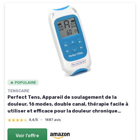
🔥 POPULAIRE
TENSCARE
Perfect Tens, Appareil de soulagement de la
douleur, 16 modes, double canal, thérapie facile à
utiliser et efficace pour la douleur chronique
Appareil de base
★★★★★
★★★★★
4,4/5
—
1487 avis
Voir l'offre