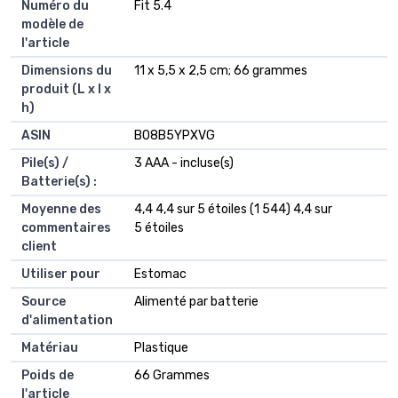
Numéro du
‎Fit 5.4
modèle de
l'article
Dimensions du
‎11 x 5,5 x 2,5 cm; 66 grammes
produit (L x l x
h)
ASIN
‎B08B5YPXVG
Pile(s) /
3 AAA - incluse(s)
Batterie(s) :
Moyenne des
4,4 4,4 sur 5 étoiles (1 544) 4,4 sur
commentaires
5 étoiles
client
Utiliser pour
Estomac
Source
Alimenté par batterie
d'alimentation
Matériau
Plastique
Poids de
66 Grammes
l'article