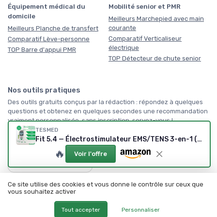
Équipement médical du
Mobilité senior et PMR
domicile
Meilleurs Marchepied avec main
courante
Meilleurs Planche de transfert
Comparatif Verticaliseur
Comparatif Lève-personne
électrique
TOP Barre d'appui PMR
TOP Détecteur de chute senior
Nos outils pratiques
Des outils gratuits conçus par la rédaction : répondez à quelques
questions et obtenez en quelques secondes une recommandation
vraiment personnalisée, sans inscription, servez-vous !
TESMED
Fit 5.4 — Électrostimulateur EMS/TENS 3-en-1 (22 programmes, 4 électrodes)
🏠
🔥
Voir l'offre
Par où commencer ?
Tous les outils →
Ce site utilise des cookies et vous donne le contrôle sur ceux que
vous souhaitez activer
Tout accepter
Personnaliser