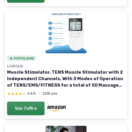
🔥 POPULAIRE
LIORQUE
Muscle Stimulator, TENS Muscle Stimulator with 2
Independent Channels, With 3 Modes of Operation
of TENS/EMS/FITNESS for a total of 50 Massage
Programs Blanc
★★★★★
★★★★★
4,4/5
—
2235 avis
Voir l'offre