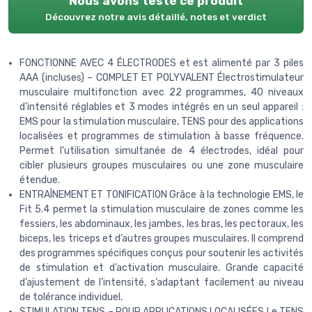
Nous avons testé ce produit
Découvrez notre avis détaillé, notes et verdict
FONCTIONNE AVEC 4 ÉLECTRODES et est alimenté par 3 piles
AAA (incluses) – COMPLET ET POLYVALENT Électrostimulateur
musculaire multifonction avec 22 programmes, 40 niveaux
d’intensité réglables et 3 modes intégrés en un seul appareil :
EMS pour la stimulation musculaire, TENS pour des applications
localisées et programmes de stimulation à basse fréquence.
Permet l’utilisation simultanée de 4 électrodes, idéal pour
cibler plusieurs groupes musculaires ou une zone musculaire
étendue.
ENTRAÎNEMENT ET TONIFICATION Grâce à la technologie EMS, le
Fit 5.4 permet la stimulation musculaire de zones comme les
fessiers, les abdominaux, les jambes, les bras, les pectoraux, les
biceps, les triceps et d’autres groupes musculaires. Il comprend
des programmes spécifiques conçus pour soutenir les activités
de stimulation et d’activation musculaire. Grande capacité
d’ajustement de l’intensité, s’adaptant facilement au niveau
de tolérance individuel.
STIMULATION TENS – POUR APPLICATIONS LOCALISÉES Le TENS