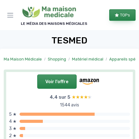
Panneau de gestion des cookies
TOPs
LE MÉDIA DES MAISONS MÉDICALES
TESMED
Ma Maison Médicale
Shopping
Matériel médical
Appareils spéci
Voir l'offre
4,4 sur 5
★★★★★
★★★★★
1544 avis
5 ★
4 ★
3 ★
2 ★