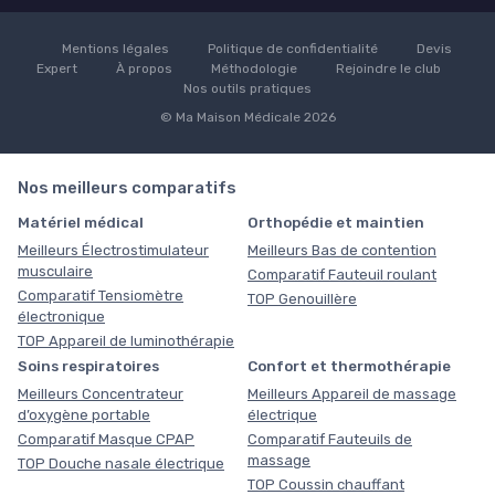
Mentions légales
Politique de confidentialité
Devis
Expert
À propos
Méthodologie
Rejoindre le club
Nos outils pratiques
© Ma Maison Médicale 2026
Nos meilleurs comparatifs
Matériel médical
Orthopédie et maintien
Meilleurs Électrostimulateur
Meilleurs Bas de contention
musculaire
Comparatif Fauteuil roulant
Comparatif Tensiomètre
TOP Genouillère
électronique
TOP Appareil de luminothérapie
Soins respiratoires
Confort et thermothérapie
Meilleurs Concentrateur
Meilleurs Appareil de massage
d’oxygène portable
électrique
Comparatif Masque CPAP
Comparatif Fauteuils de
massage
TOP Douche nasale électrique
TOP Coussin chauffant