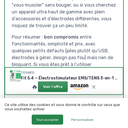
"vous muscler" sans bouger, ou si vous cherchez
un appareil ultra haut de gamme avec plein
d’accessoires et d’électrodes différentes, vous
risquez de trouver ça un peu limité.
Pour résumer :
bon compromis
entre
fonctionnalités, simplicité et prix, avec
quelques petits défauts (piles plutôt qu’USB,
électrodes à gérer, design pas fou) mais rien de
bloquant. Si vous êtes prêt à l’utiliser
régulièrement et à prendre un minimum soin
TESMED
des électrodes, vous en tirerez quelque chose
Fit 5.4 — Électrostimulateur EMS/TENS 3-en-1 (22 programmes, 4 électrodes)
de concret, surtout sur la détente musculaire et
🔥
Voir l'offre
le confort au quotidien.
Ce site utilise des cookies et vous donne le contrôle sur ceux que
vous souhaitez activer
Voir l'offre
Tout accepter
Personnaliser