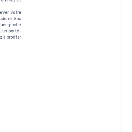
r femmes et
erver votre
moderne Sac
e une poche
qu'un porte-
z à profiter