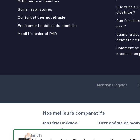
Orthopédie et maintien
Que faire si 
Soins respiratoires
cicatrice ?
Confort et thermothérapie
Que faire lor
Équipement médical du domicile
pas ?
Mobilité senior et PMR
Quand la doul
dentiste ne t
Comment se f
médicalisée p
Mentions légales
Nos meilleurs comparatifs
Matériel médical
Orthopédie et main
Meilleurs Électrostimulateur
Meilleurs Bas de con
InnoTi
musculaire
Comparatif Fauteuil 