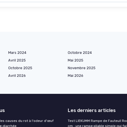
Mars 2024
Octobre 2024
Avril 2025
Mai 2025
Octobre 2025
Novembre 2025
Avril 2026
Mai 2026
lus
Les derniers articles
es causes du rot à l'odeur d'œuf
Test LIEKUMM Rampe de Fauteuil Rou
de diarrhée
cm : une rampe pliable simple qui fait