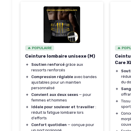
🔥 POPULAIRE
🔥 POP
Ceinture lombaire unisexe (M)
Ceintu
Care XL
＋
Soutien renforcé
grâce aux
ressorts renforcés
＋
Sout
rédui
＋
Compression réglable
avec bandes
du d
ajustables pour un maintien
personnalisé
＋
Sang
offra
＋
Convient aux deux sexes
— pour
femmes et hommes
＋
Tiss
sport
＋
Idéale pour soulever et travailler
:
réduit la fatigue lombaire lors
＋
Conc
d'efforts
morph
couv
＋
Confort quotidien
— conçue pour
un port prolongé