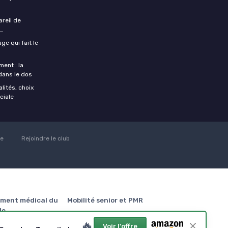
areil de
…
ge qui fait le
ent : la
 dans le dos
lités, choix
ciale
ie
Rejoindre le club
ment médical du
Mobilité senior et PMR
le
Meilleurs Marchepied avec
🔥
main courante
rs Planche de
Voir l'offre