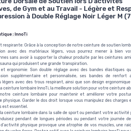
ture Dorsale de Soutien lors D'activités
ves, de Gym et au Travail - Légère et Res
ression à Double Réglage Noir Léger M (7
utique :
InnoTi
t respirante: Grâce à la conception de notre ceinture de soutien lomb
tion avec des matériaux légers, vous pourrez mener à bien vos
nnes sans avoir à supporter la chaleur produite par les ceintures am
 sauna qui produisent une grande transpiration.
 et ergonomie: Son double réglage avec des bandes élastiques qu
sion supplémentaire et personnalisée, ses bandes de renfort ar
 légers avec des trous respirant, ainsi que son design ergonomique 
la ceinture lombaire InnoTi, la meilleure solution pour votre ceinture a
z notre ceinture lombaire pour maintenir et améliorer votre post
ce physique. Garder le dos droit lorsque vous manipulez des charges 
s est essentiel.
-la ceinture lombaire dans la salle de sport ou pendant votre activité 
nduisez pendant de longues périodes ou pendant votre journée de 
'activité physique provoque une atrophie de vos muscles, une rai