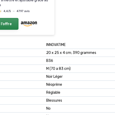
e à mettre et ajustable grâce au
o
★
★
4,4/5
—
4797 avis
 l'offre
‎INNOVATIME
‎20 x 25 x 4 cm; 390 grammes
‎B36
‎M (70 a 83 cm)
‎Noir Léger
‎Néoprène
‎Réglable
‎Blessures
‎No