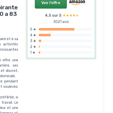
Voir l'offre
pirante
0 a 83
4,5 sur 5
★★★★★
★★★★★
3021 avis
5 ★
4 ★
aire et à sa
3 ★
 activités
2 ★
incissantes
1 ★
i offre une
rière, ses
et discret,
bdominale.
ure pendant
et soulevez
préférée, si
travail. Le
deur et une