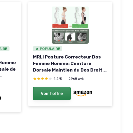
AIRE
🔥 POPULAIRE
MRLI Posture Correcteur Dos
r Homme
Femme Homme: Ceinture
sale de
Dorsale Maintien du Dos Droit -
Redresse Dos Soutien Lombaire
★★★★★
★★★★★
4,2/5
—
2968 avis
ravail
Confortable Respirant et
et Le
Réglable (L)
Voir l'offre
n à
(70 a