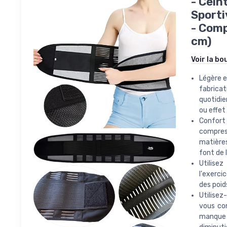
- Cein
Sporti
- Comp
cm)
Voir la bo
Légère e
fabrica
quotidie
ou effet
Confort
compres
matières
font de 
Utilise
l'exerci
des poid
Utilisez
vous co
manque d