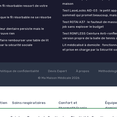
maison
un fil résorbable ressort de votre
Test LaseLocks AID-03 : le petit app
sommeil qui promet beaucoup, mais
sque le fil résorbable ne se résorbe
Test ROTAI A37 : le fauteuil de massa
job sans exploser le budget
eur dentaire persiste mais le
rouve rien
Test RONFLESS Ceinture Anti-ronflem
version propre de la balle de tennis
aire rembourser une table de lit
ar la sécurité sociale
Lit médicalisé à domicile : fonctionna
et prise en charge par la Sécurité so
Politique de confidentialité
Devis Expert
À propos
Méthodolog
© Ma Maison Médicale 2026
tien
Soins respiratoires
Confort et
Équipe
thermothérapie
domici
tention
Meilleurs Concentrateur
d’oxygène portable
Meilleurs Appareil de
Meilleu
roulant