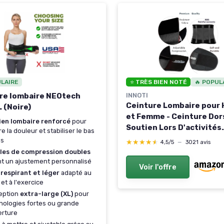
ULAIRE
⭐ TRÈS BIEN NOTÉ
🔥 POPUL
re lombaire NEOtech
INNOTI
Ceinture Lombaire pou
 (Noire)
et Femme - Ceinture Dor
ien lombaire renforcé
pour
Soutien Lors D'activités
re la douleur et stabiliser le bas
Sportives, de Gym et au T
os
★★★★★
★★★★★
4,5/5
—
3021 avis
- Prévient Les Blessures 
les de compression doubles
Mal de Dos - Compressio
nt un ajustement personnalisé
Voir l'offre
Double Réglage M Noir M 
u
respirant et léger
adapté au
83 cm)
 et à l'exercice
eption
extra-large (XL)
pour
ologies fortes ou grande
erture