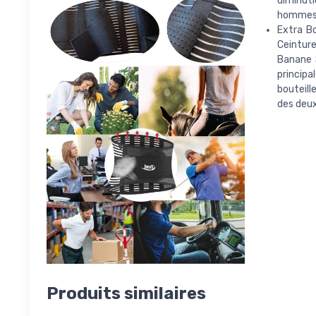
diminuti
hommes
Extra B
Ceinture
Banane 
principa
bouteill
des deux
Produits similaires