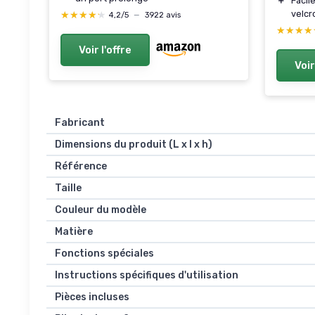
＋
Facil
velcr
★★★★★
★★★★★
4,2/5
—
3922 avis
★★★★
★★★★
Voir l'offre
Voir
Fabricant
Dimensions du produit (L x l x h)
Référence
Taille
Couleur du modèle
Matière
Fonctions spéciales
Instructions spécifiques d'utilisation
Pièces incluses