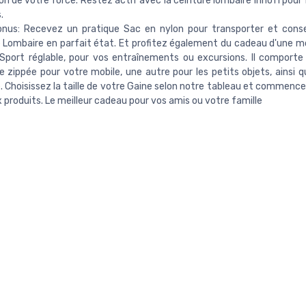
on de votre force. Restez actif avec la ceinture lombaire InnoTi pou
.
onus: Recevez un pratique Sac en nylon pour transporter et cons
 Lombaire en parfait état. Et profitez également du cadeau d'une 
Sport réglable, pour vos entraînements ou excursions. Il comport
le zippée pour votre mobile, une autre pour les petits objets, ainsi 
e. Choisissez la taille de votre Gaine selon notre tableau et commence
 produits. Le meilleur cadeau pour vos amis ou votre famille