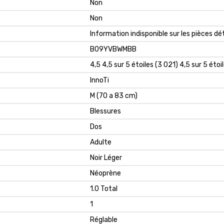
‎Non
‎Non
‎Information indisponible sur les pièces d
B09YVBWMBB
4,5 4,5 sur 5 étoiles (3 021) 4,5 sur 5 étoi
InnoTi
M (70 a 83 cm)
Blessures
Dos
Adulte
Noir Léger
Néoprène
1.0 Total
1
Réglable