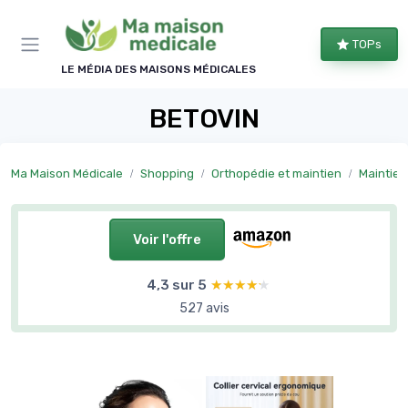
Panneau de gestion des cookies
TOPs
LE MÉDIA DES MAISONS MÉDICALES
BETOVIN
Ma Maison Médicale
Shopping
Orthopédie et maintien
Maintien
Voir l'offre
4,3 sur 5
★★★★★
★★★★★
527 avis