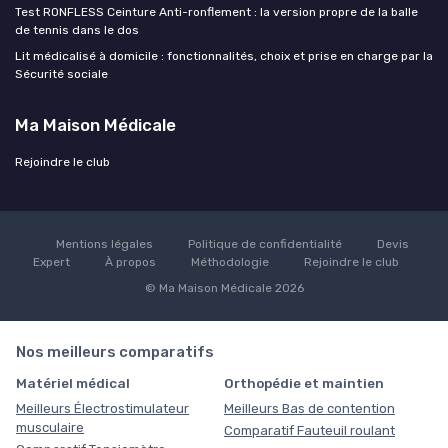
Test RONFLESS Ceinture Anti-ronflement : la version propre de la balle
de tennis dans le dos
Lit médicalisé à domicile : fonctionnalités, choix et prise en charge par la
Sécurité sociale
Ma Maison Médicale
Rejoindre le club
Mentions légales
Politique de confidentialité
Devis
Expert
À propos
Méthodologie
Rejoindre le club
© Ma Maison Médicale 2026
Nos meilleurs comparatifs
Matériel médical
Orthopédie et maintien
Meilleurs Électrostimulateur
Meilleurs Bas de contention
musculaire
Comparatif Fauteuil roulant