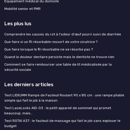
Équipement médical du domicile
Mobilité senior et PMR
Les plus lus
Comprendre les causes du rot à l'odeur d'œuf pourri suivi de diarrhée
Que faire si un fil résorbable ressort de votre cicatrice ?
Que faire lorsque le fil résorbable ne se résorbe pas ?
Quand la douleur dentaire persiste mais le dentiste ne trouve rien
Comment se faire rembourser une table de lit médicalisée par la
sécurité sociale
Les derniers articles
Test LIEKUMM Rampe de Fauteuil Roulant 90 x 85 cm : une rampe pliable
simple qui fait le job à la maison
Test LaseLocks AID-03 : le petit appareil de sommeil qui promet
beaucoup, mais…
Test ROTAI A37 : le fauteuil de massage qui fait le job sans exploser le
budget