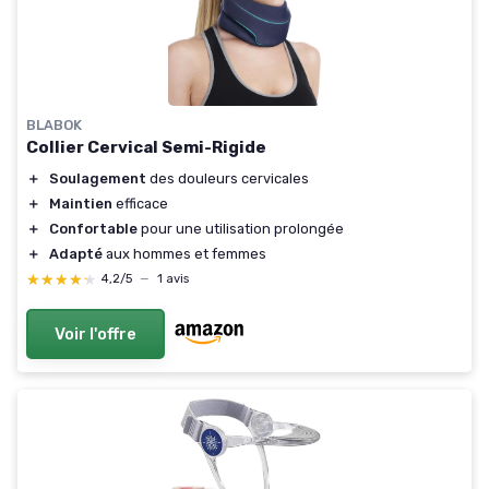
BLABOK
Collier Cervical Semi-Rigide
＋
Soulagement
des douleurs cervicales
＋
Maintien
efficace
＋
Confortable
pour une utilisation prolongée
＋
Adapté
aux hommes et femmes
★★★★★
★★★★★
4,2/5
—
1 avis
Voir l'offre