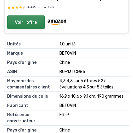
★★★★★
★★★★★
4,4/5
—
52 avis
Voir l'offre
Unités
‎1.0 unité
Marque
‎BETOVIN
Pays d'origine
‎Chine
ASIN
B0F13TCG85
Moyenne des
4,3 4,3 sur 5 étoiles 527
commentaires client
évaluations 4,3 sur 5 étoiles
Dimensions du colis
16,9 x 10,6 x 9,1 cm; 190 grammes
Fabricant
BETOVIN
Référence
FR-P
constructeur
Pays d'origine
Chine