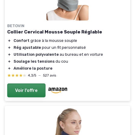
BETOVIN
Collier Cervical Mousse Souple Réglable
＋
Confort
grâce à la mousse souple
＋
Rég ajustable
pour un fit personnalisé
＋
Utilisation polyvalente
au bureau et en voiture
＋
Soulage les tensions
du cou
＋
Améliore la posture
★★★★★
★★★★★
4,3/5
—
527 avis
Voir l'offre