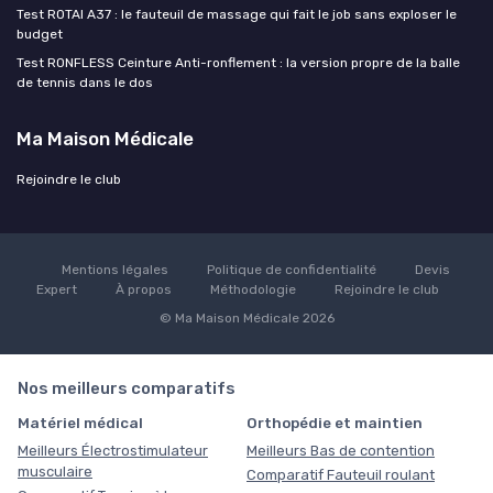
Test ROTAI A37 : le fauteuil de massage qui fait le job sans exploser le
budget
Test RONFLESS Ceinture Anti-ronflement : la version propre de la balle
de tennis dans le dos
Ma Maison Médicale
Rejoindre le club
Mentions légales
Politique de confidentialité
Devis
Expert
À propos
Méthodologie
Rejoindre le club
© Ma Maison Médicale 2026
Nos meilleurs comparatifs
Matériel médical
Orthopédie et maintien
Meilleurs Électrostimulateur
Meilleurs Bas de contention
musculaire
Comparatif Fauteuil roulant