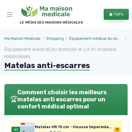
Panneau de gestion des cookies
TOPs
LE MÉDIA DES MAISONS MÉDICALES
Ma Maison Médicale
Shopping
Équipement médical du domicile
Li
Équipement médical du domicile ≫ Lit et chambre
médicalisés
Matelas anti-escarres
Comment choisir les meilleurs
🏆
matelas anti escarres pour un
confort médical optimal
Matelas HR 15 cm - Housse Imperméable (90x190)
#1
🏆