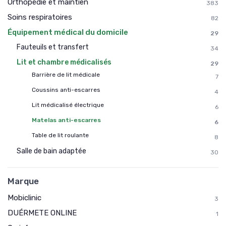
Orthopédie et maintien
383
Soins respiratoires
82
Équipement médical du domicile
29
Fauteuils et transfert
34
Lit et chambre médicalisés
29
Barrière de lit médicale
7
Coussins anti-escarres
4
Lit médicalisé électrique
6
Matelas anti-escarres
6
Table de lit roulante
8
Salle de bain adaptée
30
Marque
Mobiclinic
3
DUÉRMETE ONLINE
1