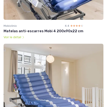
Mobiclinic
4.4
☆☆☆☆☆
★★★★★
Matelas anti-escarres Mobi 4 200x90x22 cm
Voir le détail