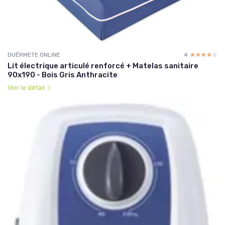
DUÉRMETE ONLINE
4
☆☆☆☆☆
★★★★★
Lit électrique articulé renforcé + Matelas sanitaire
90x190 - Bois Gris Anthracite
Voir le détail