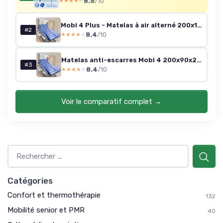
8.5
/10
★★★★★
★★★★★
Mobi 4 Plus - Matelas à air alterné 200x120x22 cm
#2
8.4
/10
★★★★★
★★★★★
Matelas anti-escarres Mobi 4 200x90x22 cm
#3
8.4
/10
★★★★★
★★★★★
Voir le comparatif complet →
Catégories
Confort et thermothérapie
132
Mobilité senior et PMR
40