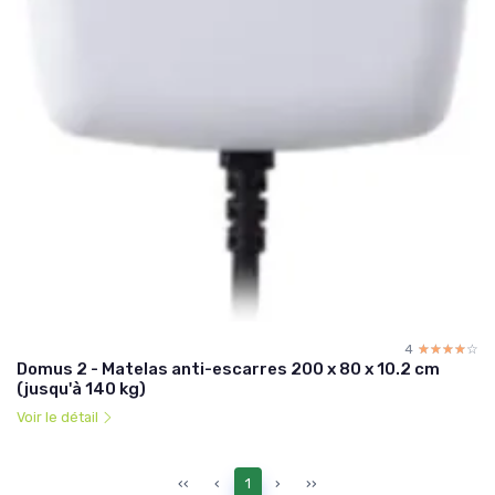
4
☆☆☆☆☆
★★★★★
Domus 2 - Matelas anti-escarres 200 x 80 x 10.2 cm
(jusqu'à 140 kg)
Voir le détail
‹‹
‹
1
›
››