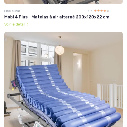
Mobiclinic
4.4
☆☆☆☆☆
★★★★★
Mobi 4 Plus - Matelas à air alterné 200x120x22 cm
Voir le détail