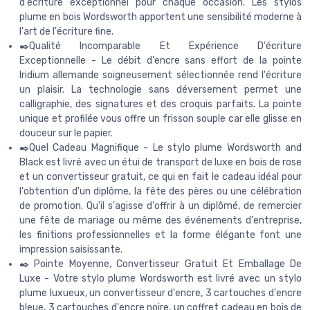
d'écriture exceptionnel pour chaque occasion. Les stylos
plume en bois Wordsworth apportent une sensibilité moderne à
l'art de l'écriture fine.
✒️Qualité Incomparable Et Expérience D'écriture
Exceptionnelle - Le débit d'encre sans effort de la pointe
Iridium allemande soigneusement sélectionnée rend l'écriture
un plaisir. La technologie sans déversement permet une
calligraphie, des signatures et des croquis parfaits. La pointe
unique et profilée vous offre un frisson souple car elle glisse en
douceur sur le papier.
✒️Quel Cadeau Magnifique - Le stylo plume Wordsworth and
Black est livré avec un étui de transport de luxe en bois de rose
et un convertisseur gratuit, ce qui en fait le cadeau idéal pour
l'obtention d'un diplôme, la fête des pères ou une célébration
de promotion. Qu'il s'agisse d'offrir à un diplômé, de remercier
une fête de mariage ou même des événements d'entreprise,
les finitions professionnelles et la forme élégante font une
impression saisissante.
✒️ Pointe Moyenne, Convertisseur Gratuit Et Emballage De
Luxe - Votre stylo plume Wordsworth est livré avec un stylo
plume luxueux, un convertisseur d'encre, 3 cartouches d'encre
bleue, 3 cartouches d'encre noire, un coffret cadeau en bois de