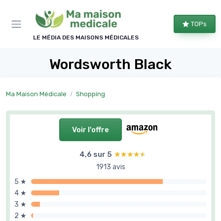
Panneau de gestion des cookies
TOPs
LE MÉDIA DES MAISONS MÉDICALES
Wordsworth Black
Ma Maison Médicale
Shopping
Voir l'offre
4,6 sur 5
★★★★★
★★★★★
1913 avis
5 ★
4 ★
3 ★
2 ★