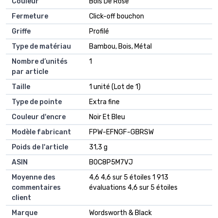
Couleur
‎Bois De Rose
Fermeture
‎Click-off bouchon
Griffe
‎Profilé
Type de matériau
‎Bambou, Bois, Métal
Nombre d’unités
‎1
par article
Taille
‎1 unité (Lot de 1)
Type de pointe
‎Extra fine
Couleur d'encre
‎Noir Et Bleu
Modèle fabricant
‎FPW-EFNGF-GBRSW
Poids de l'article
‎31,3 g
ASIN
B0C8P5M7VJ
Moyenne des
4,6 4,6 sur 5 étoiles 1 913
commentaires
évaluations 4,6 sur 5 étoiles
client
Marque
Wordsworth & Black