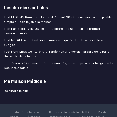
Les derniers articles
Test LIEKUMM Rampe de Fauteuil Roulant 90 x 85 cm : une rampe pliable
simple qui fait le job à la maison
Test LaseLocks AID-03 : le petit appareil de sommeil qui promet
beaucoup, mais…
Test ROTAI A37 : le fauteuil de massage qui fait le job sans exploser le
budget
Test RONFLESS Ceinture Anti-ronflement : la version propre de la balle
de tennis dans le dos
Lit médicalisé à domicile : fonctionnalités, choix et prise en charge par la
Sécurité sociale
Ma Maison Médicale
Rejoindre le club
Mentions légales
Politique de confidentialité
Devis
Expert
À propos
Méthodologie
Rejoindre le club