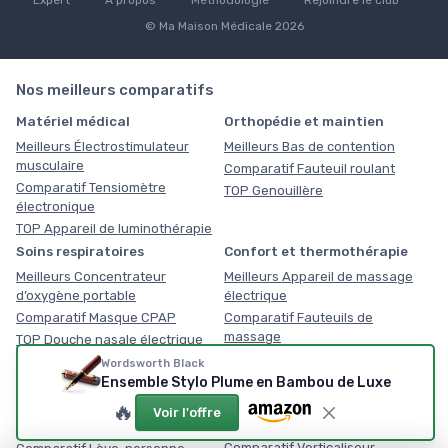
© Ma Maison Médicale 2026
Nos meilleurs comparatifs
Matériel médical
Orthopédie et maintien
Meilleurs Électrostimulateur
Meilleurs Bas de contention
musculaire
Comparatif Fauteuil roulant
Comparatif Tensiomètre
TOP Genouillère
électronique
TOP Appareil de luminothérapie
Soins respiratoires
Confort et thermothérapie
Meilleurs Concentrateur
Meilleurs Appareil de massage
d’oxygène portable
électrique
Comparatif Masque CPAP
Comparatif Fauteuils de
massage
TOP Douche nasale électrique
TOP Coussin chauffant
Wordsworth Black
Équipement médical du
Mobilité senior et PMR
Ensemble Stylo Plume en Bambou de Luxe
domicile
Meilleurs Marchepied avec main
🔥
Voir l'offre
courante
Meilleurs Planche de transfert
Comparatif Verticaliseur