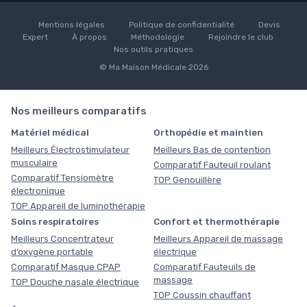
Mentions légales
Politique de confidentialité
Devis
Expert
À propos
Méthodologie
Rejoindre le club
Nos outils pratiques
© Ma Maison Médicale 2026
Nos meilleurs comparatifs
Matériel médical
Orthopédie et maintien
Meilleurs Électrostimulateur
Meilleurs Bas de contention
musculaire
Comparatif Fauteuil roulant
Comparatif Tensiomètre
TOP Genouillère
électronique
TOP Appareil de luminothérapie
Soins respiratoires
Confort et thermothérapie
Meilleurs Concentrateur
Meilleurs Appareil de massage
d’oxygène portable
électrique
Comparatif Masque CPAP
Comparatif Fauteuils de
massage
TOP Douche nasale électrique
TOP Coussin chauffant