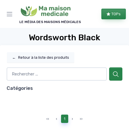
Panneau de gestion des cookies
TOPs
LE MÉDIA DES MAISONS MÉDICALES
Wordsworth Black
←
Retour à la liste des produits
Catégories
‹‹
‹
1
›
››