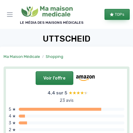
Panneau de gestion des cookies
TOPs
LE MÉDIA DES MAISONS MÉDICALES
UTTSCHEID
Ma Maison Médicale
Shopping
Voir l'offre
4,4 sur 5
★★★★★
★★★★★
23 avis
5 ★
4 ★
3 ★
2 ★