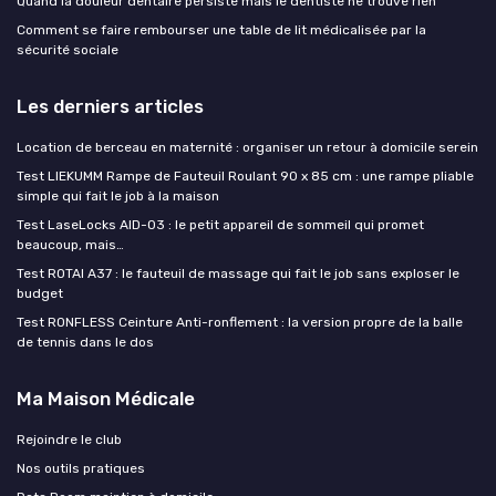
Quand la douleur dentaire persiste mais le dentiste ne trouve rien
Comment se faire rembourser une table de lit médicalisée par la
sécurité sociale
Les derniers articles
Location de berceau en maternité : organiser un retour à domicile serein
Test LIEKUMM Rampe de Fauteuil Roulant 90 x 85 cm : une rampe pliable
simple qui fait le job à la maison
Test LaseLocks AID-03 : le petit appareil de sommeil qui promet
beaucoup, mais…
Test ROTAI A37 : le fauteuil de massage qui fait le job sans exploser le
budget
Test RONFLESS Ceinture Anti-ronflement : la version propre de la balle
de tennis dans le dos
Ma Maison Médicale
Rejoindre le club
Nos outils pratiques