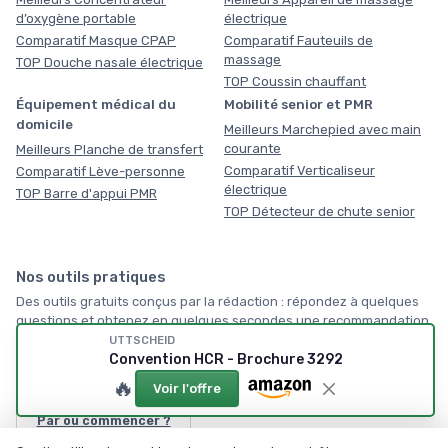
d’oxygène portable
électrique
Comparatif Masque CPAP
Comparatif Fauteuils de
massage
TOP Douche nasale électrique
TOP Coussin chauffant
Équipement médical du
Mobilité senior et PMR
domicile
Meilleurs Marchepied avec main
courante
Meilleurs Planche de transfert
Comparatif Verticaliseur
Comparatif Lève-personne
électrique
TOP Barre d'appui PMR
TOP Détecteur de chute senior
Nos outils pratiques
Des outils gratuits conçus par la rédaction : répondez à quelques
questions et obtenez en quelques secondes une recommandation
vraiment personnalisée, sans inscription, servez-vous !
UTTSCHEID
Convention HCR - Brochure 3292
🏠
🔥
Voir l'offre
Par où commencer ?