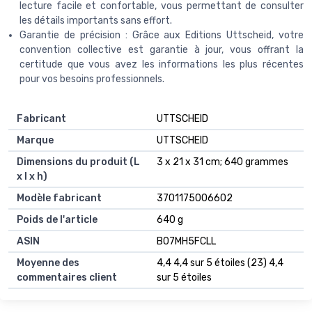
lecture facile et confortable, vous permettant de consulter
les détails importants sans effort.
Garantie de précision : Grâce aux Editions Uttscheid, votre
convention collective est garantie à jour, vous offrant la
certitude que vous avez les informations les plus récentes
pour vos besoins professionnels.
Fabricant
‎UTTSCHEID
Marque
‎UTTSCHEID
Dimensions du produit (L
‎3 x 21 x 31 cm; 640 grammes
x l x h)
Modèle fabricant
‎3701175006602
Poids de l'article
‎640 g
ASIN
B07MH5FCLL
Moyenne des
4,4 4,4 sur 5 étoiles (23) 4,4
commentaires client
sur 5 étoiles