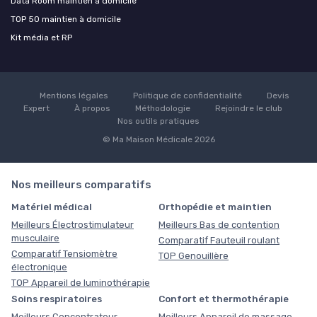
Data Room maintien à domicile
TOP 50 maintien à domicile
Kit média et RP
Mentions légales
Politique de confidentialité
Devis
Expert
À propos
Méthodologie
Rejoindre le club
Nos outils pratiques
© Ma Maison Médicale 2026
Nos meilleurs comparatifs
Matériel médical
Orthopédie et maintien
Meilleurs Électrostimulateur
Meilleurs Bas de contention
musculaire
Comparatif Fauteuil roulant
Comparatif Tensiomètre
TOP Genouillère
électronique
TOP Appareil de luminothérapie
Soins respiratoires
Confort et thermothérapie
Meilleurs Concentrateur
Meilleurs Appareil de massage