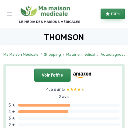
Panneau de gestion des cookies
TOPs
LE MÉDIA DES MAISONS MÉDICALES
THOMSON
Ma Maison Médicale
Shopping
Matériel médical
Autodiagnostic
Voir l'offre
4,5 sur 5
★★★★★
★★★★★
2 avis
5 ★
4 ★
3 ★
2 ★