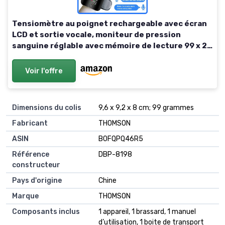
Tensiomètre au poignet rechargeable avec écran
LCD et sortie vocale, moniteur de pression
sanguine réglable avec mémoire de lecture 99 x 2,
tensiomètre pour les personnes âgées
Voir l'offre
Dimensions du colis
9,6 x 9,2 x 8 cm; 99 grammes
Fabricant
THOMSON
ASIN
B0FQPQ46R5
Référence
DBP-8198
constructeur
Pays d'origine
Chine
Marque
THOMSON
Composants inclus
1 appareil, 1 brassard, 1 manuel
d’utilisation, 1 boite de transport