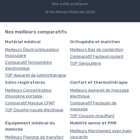
Nos outils pratiques
© Ma Maison Médicale 2026
Nos meilleurs comparatifs
Matériel médical
Orthopédie et maintien
Meilleurs Électrostimulateur
Meilleurs Bas de contention
musculaire
Comparatif Fauteuil roulant
Comparatif Tensiomètre
TOP Genouillère
électronique
TOP Appareil de luminothérapie
Soins respiratoires
Confort et thermothérapie
Meilleurs Concentrateur
Meilleurs Appareil de massage
d’oxygène portable
électrique
Comparatif Masque CPAP
Comparatif Fauteuils de
massage
TOP Douche nasale électrique
TOP Coussin chauffant
Équipement médical du
Mobilité senior et PMR
domicile
Meilleurs Marchepied avec main
courante
Meilleurs Planche de transfert