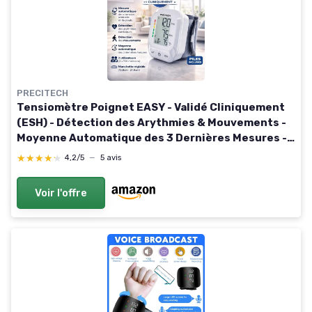
PRECITECH
Tensiomètre Poignet EASY - Validé Cliniquement
(ESH) - Détection des Arythmies & Mouvements -
Moyenne Automatique des 3 Dernières Mesures -
2 Utilisateurs - Manchette Réglable
★★★★★
★★★★★
4,2/5
—
5 avis
Voir l'offre