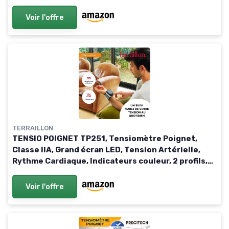
vocale, mémoire de lecture, pour adultes
personnes âgées à la
Voir l'offre
TERRAILLON
TENSIO POIGNET TP251, Tensiomètre Poignet,
Classe IIA, Grand écran LED, Tension Artérielle,
Rythme Cardiaque, Indicateurs couleur, 2 profils,
99 Mémoires, Dim - brassard 13,5 à 19cm, USB-C
Voir l'offre