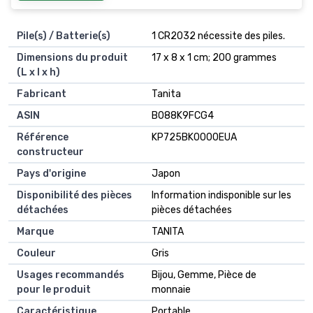
Pile(s) / Batterie(s)
1 CR2032 nécessite des piles.
Dimensions du produit
17 x 8 x 1 cm; 200 grammes
(L x l x h)
Fabricant
Tanita
ASIN
B088K9FCG4
Référence
KP725BK0000EUA
constructeur
Pays d'origine
Japon
Disponibilité des pièces
Information indisponible sur les
détachées
pièces détachées
Marque
TANITA
Couleur
Gris
Usages recommandés
Bijou, Gemme, Pièce de
pour le produit
monnaie
Caractéristique
Portable