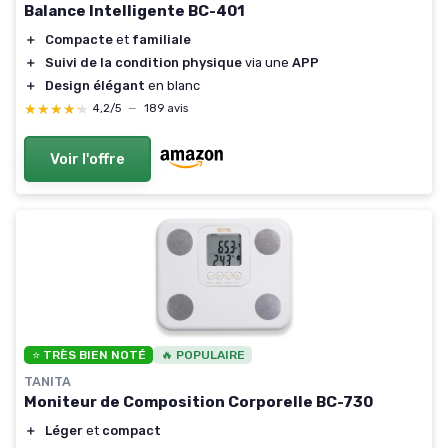
Balance Intelligente BC-401
＋
Compacte
et
familiale
＋
Suivi de la condition physique
via une
APP
＋
Design élégant
en blanc
★★★★★
★★★★★
4,2/5
—
189 avis
Voir l'offre
⭐ TRÈS BIEN NOTÉ
🔥 POPULAIRE
TANITA
Moniteur de Composition Corporelle BC-730
＋
Léger
et
compact