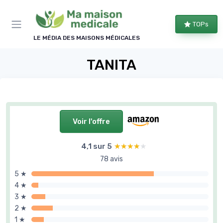
Panneau de gestion des cookies
TOPs
LE MÉDIA DES MAISONS MÉDICALES
TANITA
Voir l'offre
4,1 sur 5
★★★★★
★★★★★
78 avis
5 ★
4 ★
3 ★
2 ★
1 ★