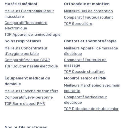
Matériel médical
Orthopédie et maintien
Meilleurs Électrostimulateur
Meilleurs Bas de contention
musculaire
Comparatif Fauteuil roulant
Comparatif Tensiomètre
TOP Genouillère
électronique
TOP Appareil de luminothérapie
Soins respiratoires
Confort et thermothérapie
Meilleurs Concentrateur
Meilleurs Appareil de massage
d’oxygène portable
électrique
Comparatif Masque CPAP
Comparatif Fauteuils de
massage
TOP Douche nasale électrique
TOP Coussin chauffant
Équipement médical du
Mobilité senior et PMR
domicile
Meilleurs Marchepied avec main
courante
Meilleurs Planche de transfert
Comparatif Verticaliseur
Comparatif Lève-personne
électrique
TOP Barre d'appui PMR
TOP Détecteur de chute senior
Nos outils pratiques