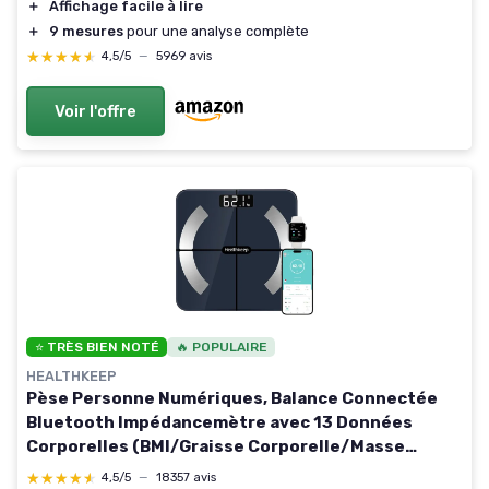
＋
Affichage facile à lire
＋
9 mesures
pour une analyse complète
★★★★★
★★★★★
4,5/5
—
5969 avis
Voir l'offre
⭐ TRÈS BIEN NOTÉ
🔥 POPULAIRE
HEALTHKEEP
Pèse Personne Numériques, Balance Connectée
Bluetooth Impédancemètre avec 13 Données
Corporelles (BMI/Graisse Corporelle/Masse
Osseuse/BMR/Muscle/Eau) pour APP Max 180kg
★★★★★
★★★★★
4,5/5
—
18357 avis