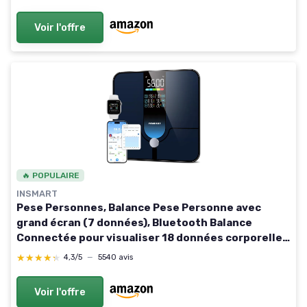
Bleu260
Voir l'offre
🔥 POPULAIRE
INSMART
Pese Personnes, Balance Pese Personne avec
grand écran (7 données), Bluetooth Balance
Connectée pour visualiser 18 données corporelles
via l'App, Balance 30x30cm Charge maximale
★★★★★
★★★★★
4,3/5
—
5540 avis
227KG/500lb Bleu foncé
Voir l'offre