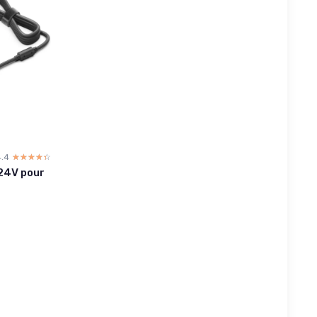
4.4
☆☆☆☆☆
★★★★★
24V pour