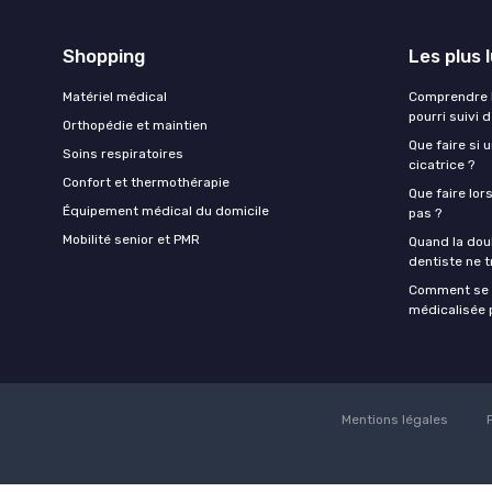
Shopping
Les plus 
Matériel médical
Comprendre l
pourri suivi 
Orthopédie et maintien
Que faire si 
Soins respiratoires
cicatrice ?
Confort et thermothérapie
Que faire lor
Équipement médical du domicile
pas ?
Mobilité senior et PMR
Quand la doul
dentiste ne t
Comment se f
médicalisée p
Mentions légales