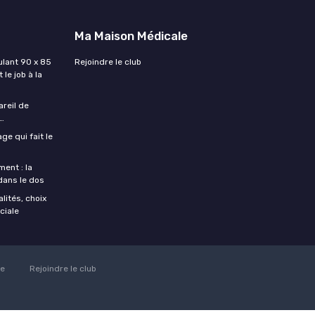
Ma Maison Médicale
lant 90 x 85
Rejoindre le club
 le job à la
areil de
…
ge qui fait le
ent : la
 dans le dos
lités, choix
ciale
ie
Rejoindre le club