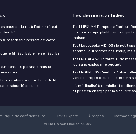
lus
Les derniers articles
es causes du rot à l'odeur d'œuf
Test LIEKUMM Rampe de Fauteuil Rou
de diarrhée
cm : une rampe pliable simple qui fait
maison
un fil résorbable ressort de votre
Test LaseLocks AID-03 : le petit app
sommeil qui promet beaucoup, mais
sque le fil résorbable ne se résorbe
Test ROTAI A37 : le fauteuil de massa
job sans exploser le budget
eur dentaire persiste mais le
rouve rien
Test RONFLESS Ceinture Anti-ronflem
version propre de la balle de tennis
aire rembourser une table de lit
ar la sécurité sociale
Lit médicalisé à domicile : fonctionna
et prise en charge par la Sécurité so
Politique de confidentialité
Devis Expert
À propos
Méthodolog
© Ma Maison Médicale 2026