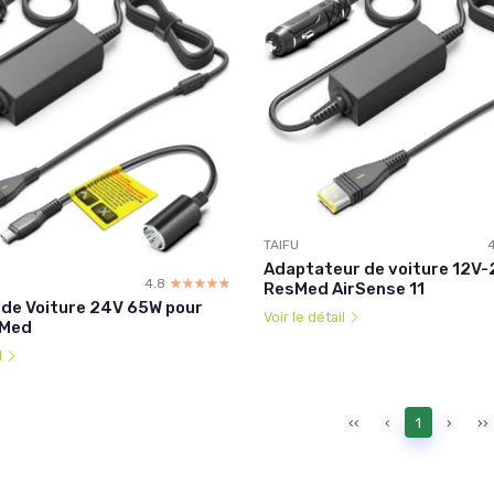
TAIFU
Adaptateur de voiture 12V-
4.8
☆☆☆☆☆
★★★★★
ResMed AirSense 11
de Voiture 24V 65W pour
Voir le détail
sMed
l
‹‹
‹
1
›
››