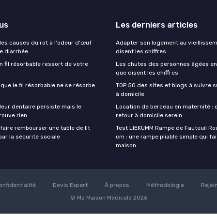
lus
Les derniers articles
es causes du rot à l'odeur d'œuf
Adapter son logement au vieillissem
de diarrhée
disent les chiffres
un fil résorbable ressort de votre
Les chutes des personnes âgées en 
que disent les chiffres
sque le fil résorbable ne se résorbe
TOP 50 des sites et blogs à suivre s
à domicile
eur dentaire persiste mais le
Location de berceau en maternité : 
rouve rien
retour à domicile serein
aire rembourser une table de lit
Test LIEKUMM Rampe de Fauteuil Rou
ar la sécurité sociale
cm : une rampe pliable simple qui fait
maison
onfidentialité
Devis Expert
À propos
Méthodologie
Rejoi
© Ma Maison Médicale 2026