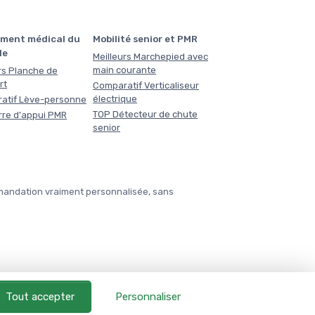
ment médical du
Mobilité senior et PMR
le
Meilleurs Marchepied avec
main courante
rs Planche de
rt
Comparatif Verticaliseur
électrique
atif Lève-personne
TOP Détecteur de chute
rre d'appui PMR
senior
mmandation vraiment personnalisée, sans
Tout accepter
Personnaliser