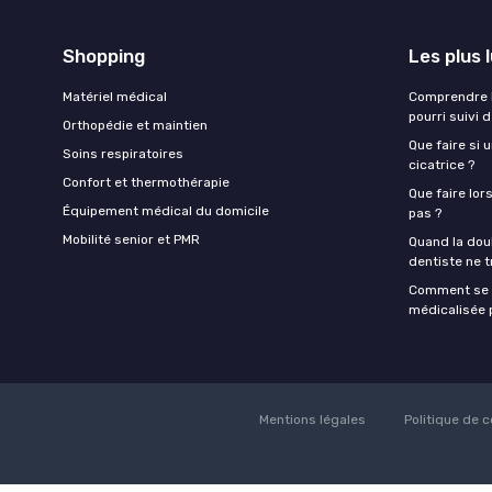
Shopping
Les plus 
Matériel médical
Comprendre l
pourri suivi 
Orthopédie et maintien
Que faire si 
Soins respiratoires
cicatrice ?
Confort et thermothérapie
Que faire lor
Équipement médical du domicile
pas ?
Mobilité senior et PMR
Quand la doul
dentiste ne t
Comment se f
médicalisée p
Mentions légales
Politique de c