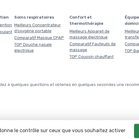
tien
Soins respiratoires
Confort et
Équipe
thermothérapie
domici
tention
Meilleurs Concentrateur
d’oxygène portable
Meilleurs Appareil de
Meilleu
roulant
massage électrique
transfe
Comparatif Masque CPAP
Comparatif Fauteuils de
Compar
TOP Douche nasale
massage
électrique
TOP Ba
TOP Coussin chauffant
épondez à quelques questions et obtenez en quelques secondes une reco
 donne le contrôle sur ceux que vous souhaitez activer