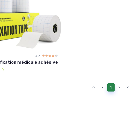
4.3
☆☆☆☆☆
★★★★★
fixation médicale adhésive
l
‹‹
‹
1
›
››