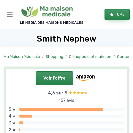
Panneau de gestion des cookies
TOPs
LE MÉDIA DES MAISONS MÉDICALES
Smith Nephew
Ma Maison Médicale
Shopping
Orthopédie et maintien
Content
Voir l'offre
4,6 sur 5
★★★★★
★★★★★
157 avis
5 ★
4 ★
3 ★
2 ★