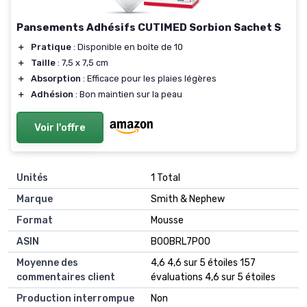
Pansements Adhésifs CUTIMED Sorbion Sachet S
＋
Pratique
: Disponible en boîte de 10
＋
Taille
: 7,5 x 7,5 cm
＋
Absorption
: Efficace pour les plaies légères
＋
Adhésion
: Bon maintien sur la peau
Voir l'offre
Unités
‎1 Total
Marque
‎Smith & Nephew
Format
‎Mousse
ASIN
B00BRL7PO0
Moyenne des
4,6 4,6 sur 5 étoiles 157
commentaires client
évaluations 4,6 sur 5 étoiles
Production interrompue
Non