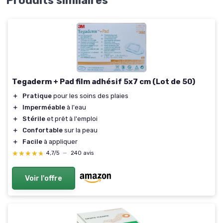
Produits similaires
Tegaderm + Pad film adhésif 5x7 cm (Lot de 50)
＋
Pratique
pour les soins des plaies
＋
Imperméable
à l'eau
＋
Stérile
et prêt à l'emploi
＋
Confortable
sur la peau
＋
Facile
à appliquer
★★★★★
★★★★★
4,7/5
—
240 avis
Voir l'offre