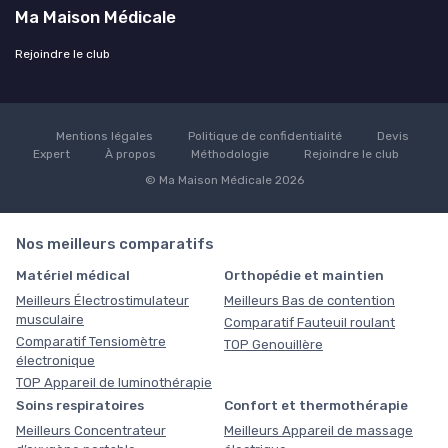
Ma Maison Médicale
Rejoindre le club
Mentions légales
Politique de confidentialité
Devis
Expert
À propos
Méthodologie
Rejoindre le club
© Ma Maison Médicale 2026
Nos meilleurs comparatifs
Matériel médical
Orthopédie et maintien
Meilleurs Électrostimulateur
Meilleurs Bas de contention
musculaire
Comparatif Fauteuil roulant
Comparatif Tensiomètre
TOP Genouillère
électronique
TOP Appareil de luminothérapie
Soins respiratoires
Confort et thermothérapie
Meilleurs Concentrateur
Meilleurs Appareil de massage