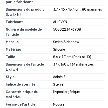
par le fabricant
Dimensions du produit
3,7 x 16 x 13,4 cm; 80 grammes
(L x l x h)
Fabricant
ALLEVYN
Numéro du modèle de
5000223476908
l'article
Marque
Smith & Nephew
Matériau
Silicone
Taille
8.6 x 7.7 cm (Pack of 10)
Dimensions de l'article
37 x 160 x 134 millimètres
L x l x H
Style
Adhésif
Indice de stérilité
Stérile
Caractéristique du
Hypoallergénique
matériau
Forme de l'article
Mousse