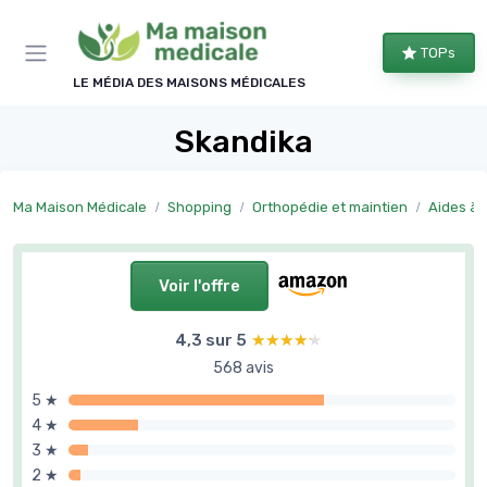
Panneau de gestion des cookies
TOPs
LE MÉDIA DES MAISONS MÉDICALES
Skandika
Ma Maison Médicale
Shopping
Orthopédie et maintien
Aides à l
Voir l'offre
4,3 sur 5
★★★★★
★★★★★
568 avis
5 ★
4 ★
3 ★
2 ★