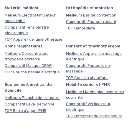
Matériel médical
Orthopédie et maintien
Meilleurs Électrostimulateur
Meilleurs Bas de contention
musculaire
Comparatif Fauteuil roulant
Comparatif Tensiomètre
TOP Genouillère
électronique
TOP Appareil de luminothérapie
Soins respiratoires
Confort et thermothérapie
Meilleurs Concentrateur
Meilleurs Appareil de massage
d’oxygène portable
électrique
Comparatif Masque CPAP
Comparatif Fauteuils de
massage
TOP Douche nasale électrique
TOP Coussin chauffant
Équipement médical du
Mobilité senior et PMR
domicile
Meilleurs Marchepied avec main
courante
Meilleurs Planche de transfert
Comparatif Verticaliseur
Comparatif Lève-personne
électrique
TOP Barre d'appui PMR
TOP Détecteur de chute senior