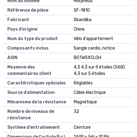
Nom du modèle
Morpheus
Référence de pièce
SF-1810
Fabricant
Skandika
Pays d’origine
Chine
Nom du type du produit
Vélo d'appartement
Composants inclus
Sangle cardio, notice
ASIN
B07WSXCLGH
Moyenne des
4,3 4,3 sur 5 étoiles (568)
commentaires client
4,3 sur 5 étoiles
Caractéristiques spéciales
Réglables
Source d’alimentation
Câble électrique
Mécanisme de la résistance
Magnétique
Nombre de niveaux de
32
résistance
Système d'entraînement
Ceinture
Dimensions de l'article P x L
144P x 56l x 103H