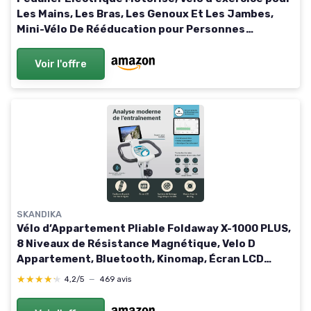
Les Mains, Les Bras, Les Genoux Et Les Jambes,
Mini-Vélo De Rééducation pour Personnes
Handicapées, Support en Coton Blanc Blanc
Cotton bracket
Voir l'offre
SKANDIKA
Vélo d’Appartement Pliable Foldaway X-1000 PLUS,
8 Niveaux de Résistance Magnétique, Velo D
Appartement, Bluetooth, Kinomap, Écran LCD
Rangement Facile, Support Tablette, Max 130KG
★★★★★
★★★★★
4,2/5
—
469 avis
Blanc/Bleu