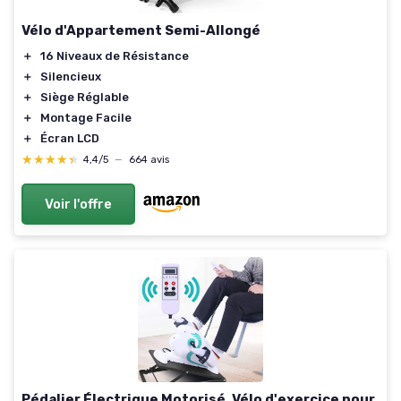
Vélo d'Appartement Semi-Allongé
＋
16 Niveaux de Résistance
＋
Silencieux
＋
Siège Réglable
＋
Montage Facile
＋
Écran LCD
★★★★★
★★★★★
4,4/5
—
664 avis
Voir l'offre
Pédalier Électrique Motorisé, Vélo d'exercice pour