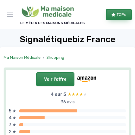
Panneau de gestion des cookies
TOPs
LE MÉDIA DES MAISONS MÉDICALES
Signalétiquebiz France
Ma Maison Médicale
Shopping
Voir l'offre
4 sur 5
★★★★★
★★★★★
96 avis
5 ★
4 ★
3 ★
2 ★