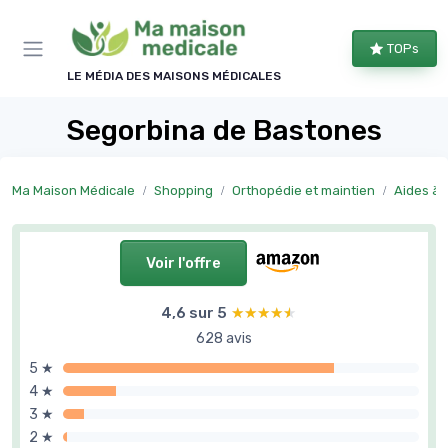
Panneau de gestion des cookies
TOPs
LE MÉDIA DES MAISONS MÉDICALES
Segorbina de Bastones
Ma Maison Médicale
Shopping
Orthopédie et maintien
Aides à l
Voir l'offre
4,6 sur 5
★★★★★
★★★★★
628 avis
5 ★
4 ★
3 ★
2 ★