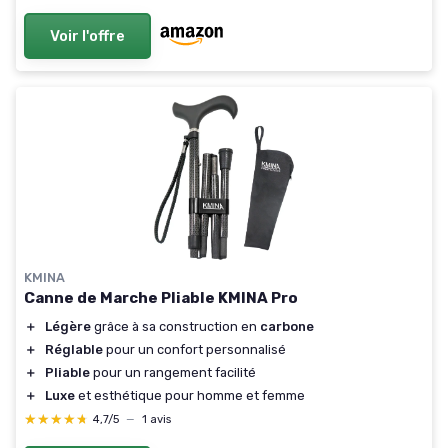
Voir l'offre
KMINA
Canne de Marche Pliable KMINA Pro
＋
Légère
grâce à sa construction en
carbone
＋
Réglable
pour un confort personnalisé
＋
Pliable
pour un rangement facilité
＋
Luxe
et esthétique pour homme et femme
★★★★★
★★★★★
4,7/5
—
1 avis