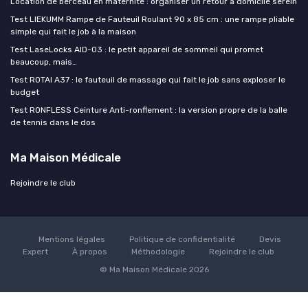
Location de berceau en maternité : organiser un retour à domicile serein
Test LIEKUMM Rampe de Fauteuil Roulant 90 x 85 cm : une rampe pliable
simple qui fait le job à la maison
Test LaseLocks AID-03 : le petit appareil de sommeil qui promet
beaucoup, mais…
Test ROTAI A37 : le fauteuil de massage qui fait le job sans exploser le
budget
Test RONFLESS Ceinture Anti-ronflement : la version propre de la balle
de tennis dans le dos
Ma Maison Médicale
Rejoindre le club
Mentions légales
Politique de confidentialité
Devis
Expert
À propos
Méthodologie
Rejoindre le club
© Ma Maison Médicale 2026