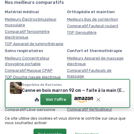
Nos meilleurs comparatifs
Matériel médical
Orthopédie et maintien
Meilleurs Électrostimulateur
Meilleurs Bas de contention
musculaire
Comparatif Fauteuil roulant
Comparatif Tensiomètre
TOP Genouillère
électronique
TOP Appareil de luminothérapie
Soins respiratoires
Confort et thermothérapie
Meilleurs Concentrateur
Meilleurs Appareil de massage
d’oxygène portable
électrique
Comparatif Masque CPAP
Comparatif Fauteuils de
massage
TOP Douche nasale électrique
TOP Coussin chauffant
Segorbina de Bastones
Équipement médical du
Mobilité senior et PMR
Canne en bois marron 92 cm — faite à la main (Espagne)
domicile
Meilleurs Marchepied avec main
🔥
Voir l'offre
courante
Meilleurs Planche de transfert
Comparatif Verticaliseur
Comparatif Lève-personne
électrique
TOP Barre d'appui PMR
Ce site utilise des cookies et vous donne le contrôle sur ceux que
TOP Détecteur de chute senior
vous souhaitez activer
Tout accepter
Personnaliser