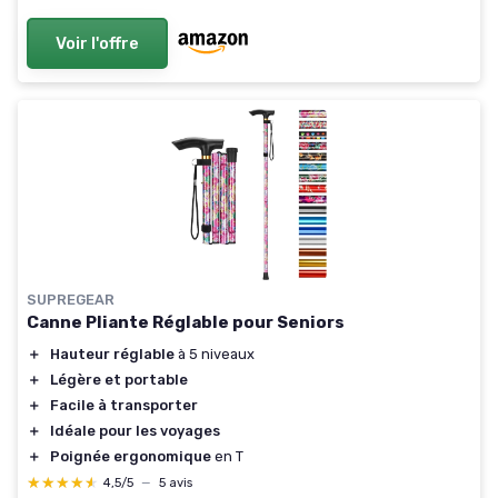
Voir l'offre
SUPREGEAR
Canne Pliante Réglable pour Seniors
＋
Hauteur réglable
à 5 niveaux
＋
Légère et portable
＋
Facile à transporter
＋
Idéale pour les voyages
＋
Poignée ergonomique
en T
★★★★★
★★★★★
4,5/5
—
5 avis