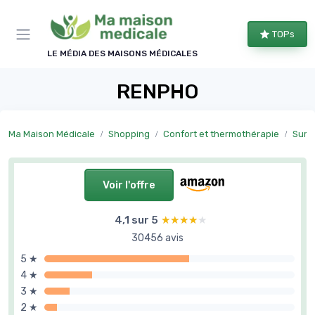
Panneau de gestion des cookies
TOPs
LE MÉDIA DES MAISONS MÉDICALES
RENPHO
Ma Maison Médicale
Shopping
Confort et thermothérapie
Surve
Voir l'offre
4,1 sur 5
★★★★★
★★★★★
30456 avis
5 ★
4 ★
3 ★
2 ★