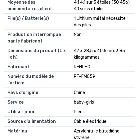
Moyenne des
4,1 4,1 sur 5 étoiles (30 456)
commentaires client
4,1 sur 5 étoiles
Pile(s) / Batterie(s)
1 Lithium métal nécessite
des piles.
Production interrompue
Non
par le fabricant
Dimensions du produit (L x
47 x 28,5 x 40,5 cm; 3,85
l x h)
kilogrammes
Fabricant
RENPHO
Numéro du modèle de
RF-FM059
l'article
Pays d'origine
Chine
Service
baby-girls
Utiliser pour
Pieds
Source d'alimentation
Câble électrique
Matériau
Acrylonitrile butadiène
styrène