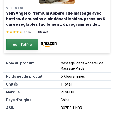
VENEN ENGEL
Vein Angel 6 Premium Appareil de massage avec
bottes, 6 coussins d'air désactivables, pression &
durée réglables facilement, 6 programmes de
massage poignets de jambe
★★★★★
★★★★★
4,4/5
—
580 avis
Voir l'offre
Nom du produit
‎Massage Pieds Appareil de
Massage Pieds
Poids net du produit
‎5 Kilogrammes
Unités
‎1 Total
Marque
‎RENPHO
Pays d'origine
‎Chine
ASIN
B07F2H1NQR