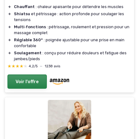
＋
Chauffant
: chaleur apaisante pour détendre les muscles
＋
Shiatsu
et pétrissage : action profonde pour soulager les
tensions
＋
Multi‑fonctions
: pétrissage, roulement et pression pour un
massage complet
＋
Réglable 360°
: poignée ajustable pour une prise en main
confortable
＋
Soulagement
: conçu pour réduire douleurs et fatigue des
jambes/pieds
★★★★★
★★★★★
4,2/5
—
1238 avis
Voir l'offre