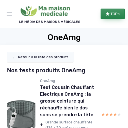
Panneau de gestion des cookies
TOPs
LE MÉDIA DES MAISONS MÉDICALES
OneAmg
←
Retour à la liste des produits
Nos tests produits OneAmg
OneAmg
Test Coussin Chauffant
Electrique OneAmg : la
grosse ceinture qui
réchauffe bien le dos
★★★★★
★★★★★
sans se prendre la tête
Grande surface chauffante
+
(126 x 30 cm) qui couvre...