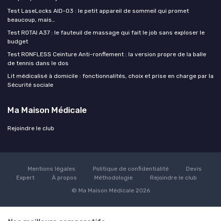
Test LaseLocks AID-03 : le petit appareil de sommeil qui promet
beaucoup, mais…
Test ROTAI A37 : le fauteuil de massage qui fait le job sans exploser le
budget
Test RONFLESS Ceinture Anti-ronflement : la version propre de la balle
de tennis dans le dos
Lit médicalisé à domicile : fonctionnalités, choix et prise en charge par la
Sécurité sociale
Ma Maison Médicale
Rejoindre le club
Mentions légales
Politique de confidentialité
Devis
Expert
À propos
Méthodologie
Rejoindre le club
© Ma Maison Médicale 2026