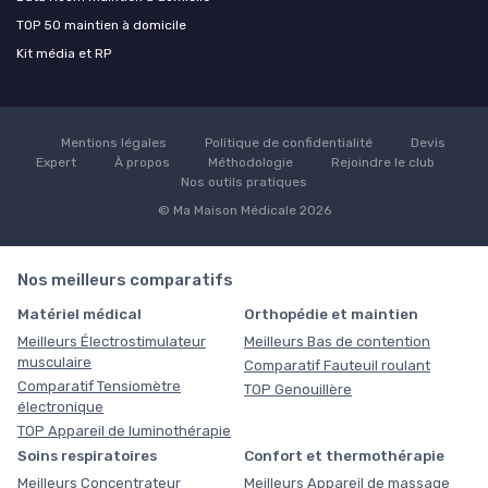
TOP 50 maintien à domicile
Kit média et RP
Mentions légales
Politique de confidentialité
Devis
Expert
À propos
Méthodologie
Rejoindre le club
Nos outils pratiques
© Ma Maison Médicale 2026
Nos meilleurs comparatifs
Matériel médical
Orthopédie et maintien
Meilleurs Électrostimulateur
Meilleurs Bas de contention
musculaire
Comparatif Fauteuil roulant
Comparatif Tensiomètre
TOP Genouillère
électronique
TOP Appareil de luminothérapie
Soins respiratoires
Confort et thermothérapie
Meilleurs Concentrateur
Meilleurs Appareil de massage