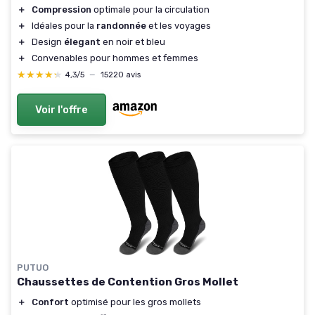
＋
Compression
optimale pour la circulation
＋
Idéales pour la
randonnée
et les voyages
＋
Design
élegant
en noir et bleu
＋
Convenables pour hommes et femmes
★★★★★
★★★★★
4,3/5
—
15220 avis
Voir l'offre
PUTUO
Chaussettes de Contention Gros Mollet
＋
Confort
optimisé pour les gros mollets