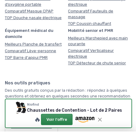
d’oxygène portable
électrique
Comparatif Masque CPAP
Comparatif Fauteuils de
massage
TOP Douche nasale électrique
TOP Coussin chauffant
Équipement médical du
Mobilité senior et PMR
domicile
Meilleurs Marchepied avec main
courante
Meilleurs Planche de transfert
Comparatif Verticaliseur
Comparatif Lève-personne
électrique
TOP Barre d'appui PMR
TOP Détecteur de chute senior
Nos outils pratiques
Des outils gratuits conçus par la rédaction : répondez à quelques
questions et obtenez en quelques secondes une recommandation
vraiment personnalisée, sans inscription, servez-vous !
Niofind
Chaussettes de Contention - Lot de 2 Paires
🏠
🔥
Voir l'offre
Par où commencer ?