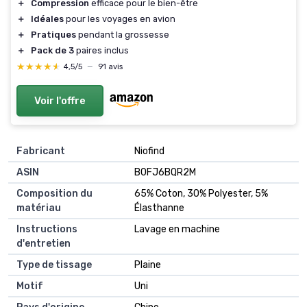
＋
Compression
efficace pour le bien-être
＋
Idéales
pour les voyages en avion
＋
Pratiques
pendant la grossesse
＋
Pack de 3
paires inclus
★★★★★
★★★★★
4,5/5
—
91 avis
Voir l'offre
Fabricant
Niofind
ASIN
B0FJ6BQR2M
Composition du
65% Coton, 30% Polyester, 5%
matériau
Élasthanne
Instructions
Lavage en machine
d'entretien
Type de tissage
Plaine
Motif
Uni