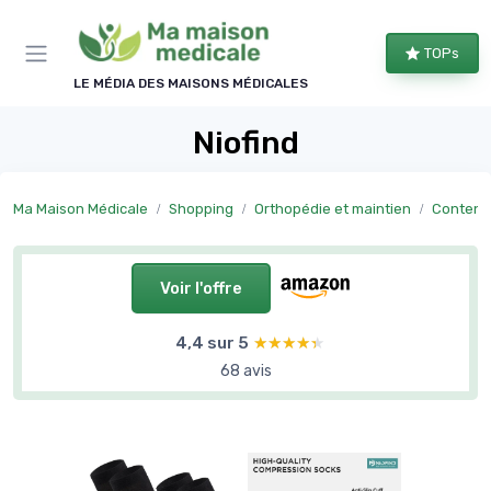
Panneau de gestion des cookies
TOPs
LE MÉDIA DES MAISONS MÉDICALES
Niofind
Ma Maison Médicale
Shopping
Orthopédie et maintien
Content
Voir l'offre
4,4 sur 5
★★★★★
★★★★★
68 avis