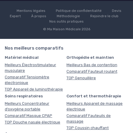
Mentions légales
Politique de confidentialité
Devis
Expert
À propos
Méthodologie
Rejoindre le club
Nos outils pratiques
© Ma Maison Médicale 2026
Nos meilleurs comparatifs
Matériel médical
Orthopédie et maintien
Meilleurs Électrostimulateur
Meilleurs Bas de contention
musculaire
Comparatif Fauteuil roulant
Comparatif Tensiomètre
TOP Genouillère
électronique
TOP Appareil de luminothérapie
Soins respiratoires
Confort et thermothérapie
Meilleurs Concentrateur
Meilleurs Appareil de massage
d’oxygène portable
électrique
Comparatif Masque CPAP
Comparatif Fauteuils de
massage
TOP Douche nasale électrique
TOP Coussin chauffant