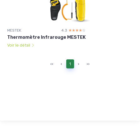
MESTEK
4.3
☆☆☆☆☆
★★★★★
Thermomètre Infrarouge MESTEK
Voir le détail
‹‹
‹
1
›
››