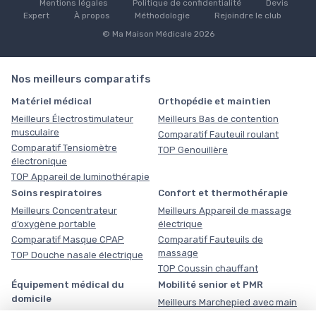
Mentions légales
Politique de confidentialité
Devis
Expert
À propos
Méthodologie
Rejoindre le club
© Ma Maison Médicale 2026
Nos meilleurs comparatifs
Matériel médical
Orthopédie et maintien
Meilleurs Électrostimulateur
Meilleurs Bas de contention
musculaire
Comparatif Fauteuil roulant
Comparatif Tensiomètre
TOP Genouillère
électronique
TOP Appareil de luminothérapie
Soins respiratoires
Confort et thermothérapie
Meilleurs Concentrateur
Meilleurs Appareil de massage
d’oxygène portable
électrique
Comparatif Masque CPAP
Comparatif Fauteuils de
massage
TOP Douche nasale électrique
TOP Coussin chauffant
Équipement médical du
Mobilité senior et PMR
domicile
Meilleurs Marchepied avec main
courante