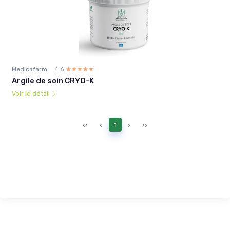
Medicafarm
4.6
☆☆☆☆☆
★★★★★
Argile de soin CRYO-K
Voir le détail
‹‹
‹
1
›
››