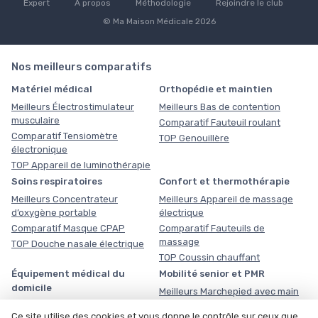
Expert
À propos
Méthodologie
Rejoindre le club
© Ma Maison Médicale 2026
Nos meilleurs comparatifs
Matériel médical
Orthopédie et maintien
Meilleurs Électrostimulateur
Meilleurs Bas de contention
musculaire
Comparatif Fauteuil roulant
Comparatif Tensiomètre
TOP Genouillère
électronique
TOP Appareil de luminothérapie
Soins respiratoires
Confort et thermothérapie
Meilleurs Concentrateur
Meilleurs Appareil de massage
d’oxygène portable
électrique
Comparatif Masque CPAP
Comparatif Fauteuils de
massage
TOP Douche nasale électrique
TOP Coussin chauffant
Équipement médical du
Mobilité senior et PMR
domicile
Meilleurs Marchepied avec main
courante
Meilleurs Planche de transfert
Ce site utilise des cookies et vous donne le contrôle sur ceux que