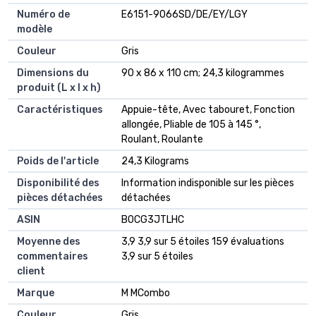
Numéro de
‎E6151-9066SD/DE/EY/LGY
modèle
Couleur
‎Gris
Dimensions du
‎90 x 86 x 110 cm; 24,3 kilogrammes
produit (L x l x h)
Caractéristiques
‎Appuie-tête, Avec tabouret, Fonction
allongée, Pliable de 105 à 145 °,
Roulant, Roulante
Poids de l'article
‎24,3 Kilograms
Disponibilité des
‎Information indisponible sur les pièces
pièces détachées
détachées
ASIN
B0CG3JTLHC
Moyenne des
3,9 3,9 sur 5 étoiles 159 évaluations
commentaires
3,9 sur 5 étoiles
client
Marque
M MCombo
Couleur
Gris