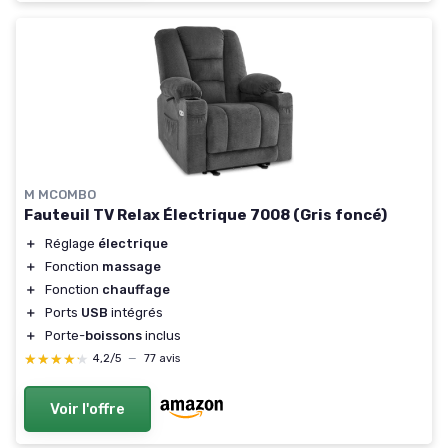
M MCOMBO
Fauteuil TV Relax Électrique 7008 (Gris foncé)
＋
Réglage
électrique
＋
Fonction
massage
＋
Fonction
chauffage
＋
Ports
USB
intégrés
＋
Porte-
boissons
inclus
★★★★★
★★★★★
4,2/5
—
77 avis
Voir l'offre