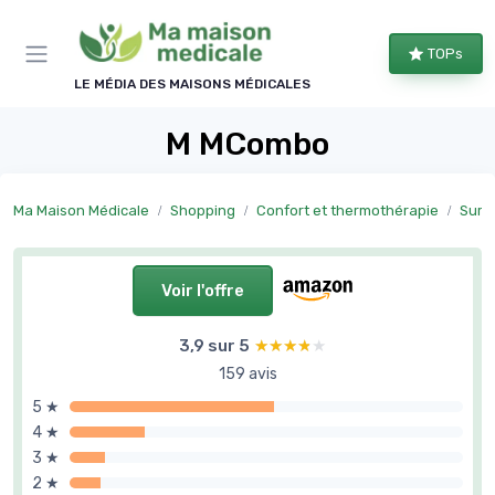
Panneau de gestion des cookies
TOPs
LE MÉDIA DES MAISONS MÉDICALES
M MCombo
Ma Maison Médicale
Shopping
Confort et thermothérapie
Surve
Voir l'offre
3,9 sur 5
★★★★★
★★★★★
159 avis
5 ★
4 ★
3 ★
2 ★