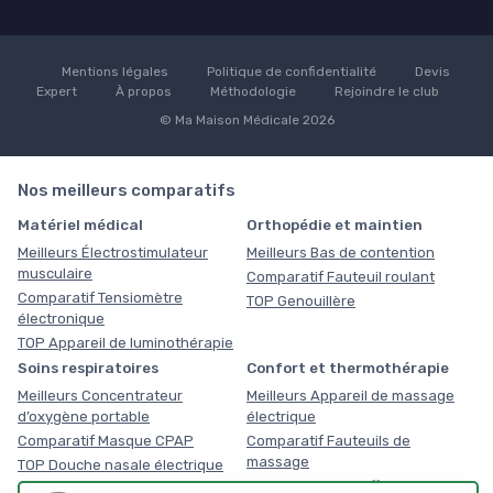
Mentions légales
Politique de confidentialité
Devis
Expert
À propos
Méthodologie
Rejoindre le club
© Ma Maison Médicale 2026
Nos meilleurs comparatifs
Matériel médical
Orthopédie et maintien
Meilleurs Électrostimulateur
Meilleurs Bas de contention
musculaire
Comparatif Fauteuil roulant
Comparatif Tensiomètre
TOP Genouillère
électronique
TOP Appareil de luminothérapie
Soins respiratoires
Confort et thermothérapie
Meilleurs Concentrateur
Meilleurs Appareil de massage
d’oxygène portable
électrique
Comparatif Masque CPAP
Comparatif Fauteuils de
massage
TOP Douche nasale électrique
TOP Coussin chauffant