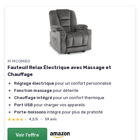
M MCOMBO
Fauteuil Relax Électrique avec Massage et
Chauffage
＋
Réglage électrique
pour un confort personnalisé
＋
Fonction massage
pour détente
＋
Chauffage intégré
pour un confort thermique
＋
Port USB
pour charger vos appareils
＋
Porte-boissons
intégré pour plus de praticité
★★★★★
★★★★★
4,2/5
—
59 avis
Voir l'offre