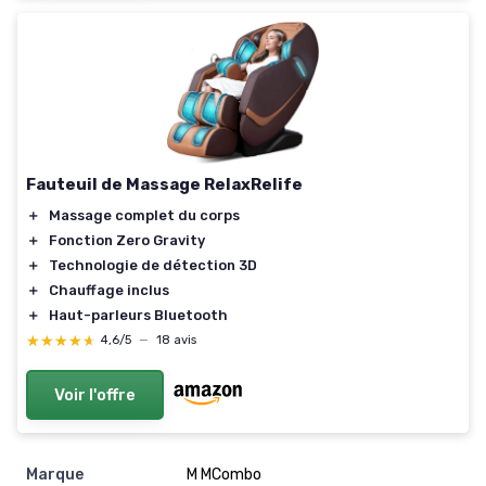
Fauteuil de Massage RelaxRelife
＋
Massage complet du corps
＋
Fonction Zero Gravity
＋
Technologie de détection 3D
＋
Chauffage inclus
＋
Haut-parleurs Bluetooth
★★★★★
★★★★★
4,6/5
—
18 avis
Voir l'offre
Marque
‎M MCombo