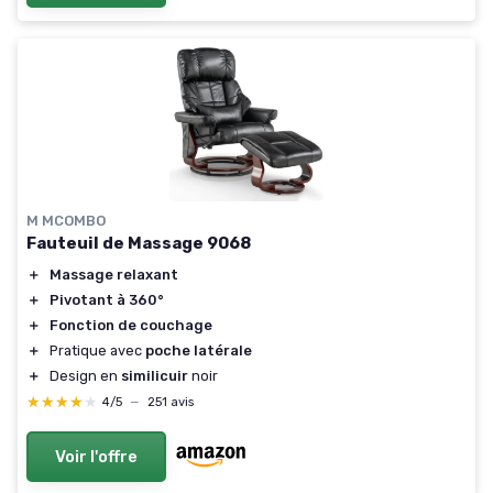
M MCOMBO
Fauteuil de Massage 9068
＋
Massage relaxant
＋
Pivotant à 360°
＋
Fonction de couchage
＋
Pratique avec
poche latérale
＋
Design en
similicuir
noir
★★★★★
★★★★★
4/5
—
251 avis
Voir l'offre