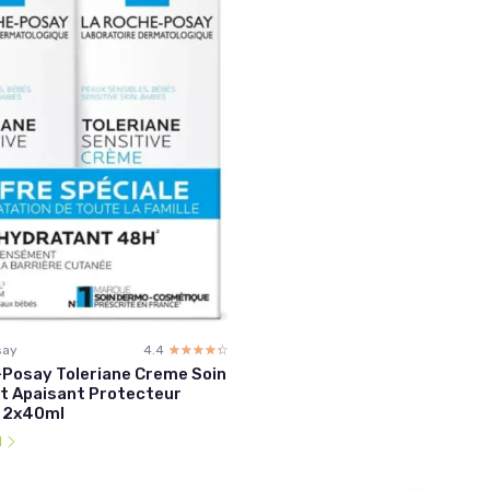
say
4.4
☆☆☆☆☆
★★★★★
Posay Toleriane Creme Soin
t Apaisant Protecteur
e 2x40ml
l