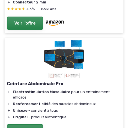
＋
Connecteur 2 mm
★★★★★
★★★★★
4,6/5
—
8366 avis
Voir l'offre
Ceinture Abdominale Pro
＋
Electrostimulation Musculaire
pour un entraînement
efficace
＋
Renforcement ciblé
des muscles abdominaux
＋
Unisexe
- convient à tous
＋
Original
- produit authentique