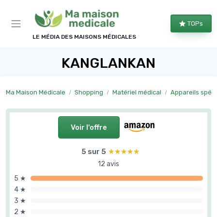
Panneau de gestion des cookies
TOPs
LE MÉDIA DES MAISONS MÉDICALES
KANGLANKAN
Ma Maison Médicale
Shopping
Matériel médical
Appareils spéci
Voir l'offre
5 sur 5
★★★★★
★★★★★
12 avis
5 ★
4 ★
3 ★
2 ★