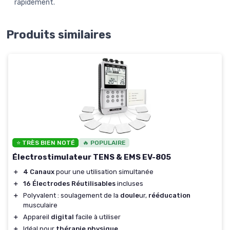
rapidement.
Produits similaires
⭐ TRÈS BIEN NOTÉ
🔥 POPULAIRE
Électrostimulateur TENS & EMS EV-805
＋
4 Canaux
pour une utilisation simultanée
＋
16 Électrodes Réutilisables
incluses
＋
Polyvalent : soulagement de la
doule
ur,
rééducation
musculaire
＋
Appareil
digital
facile à utiliser
＋
Idéal pour
thérapie physique