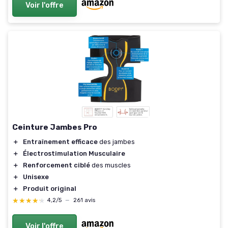
Voir l'offre
Ceinture Jambes Pro
＋
Entraînement efficace
des jambes
＋
Électrostimulation Musculaire
＋
Renforcement ciblé
des muscles
＋
Unisexe
＋
Produit original
★★★★★
★★★★★
4,2/5
—
261 avis
Voir l'offre