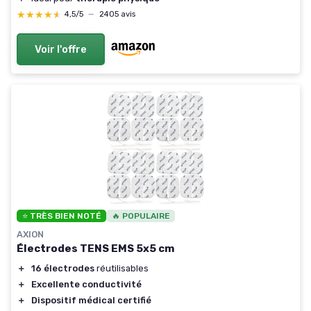
★★★★★
★★★★★
4,5/5
—
2405 avis
Voir l'offre
⭐ TRÈS BIEN NOTÉ
🔥 POPULAIRE
AXION
Électrodes TENS EMS 5x5 cm
＋
16 électrodes
réutilisables
＋
Excellente conductivité
＋
Dispositif médical certifié