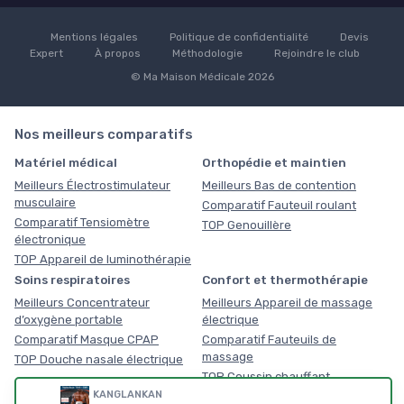
Mentions légales
Politique de confidentialité
Devis
Expert
À propos
Méthodologie
Rejoindre le club
© Ma Maison Médicale 2026
Nos meilleurs comparatifs
Matériel médical
Orthopédie et maintien
Meilleurs Électrostimulateur
Meilleurs Bas de contention
musculaire
Comparatif Fauteuil roulant
Comparatif Tensiomètre
TOP Genouillère
électronique
TOP Appareil de luminothérapie
Soins respiratoires
Confort et thermothérapie
Meilleurs Concentrateur
Meilleurs Appareil de massage
d’oxygène portable
électrique
Comparatif Masque CPAP
Comparatif Fauteuils de
massage
TOP Douche nasale électrique
TOP Coussin chauffant
KANGLANKAN
Équipement médical du
Mobilité senior et PMR