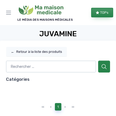
Panneau de gestion des cookies
TOPs
LE MÉDIA DES MAISONS MÉDICALES
JUVAMINE
←
Retour à la liste des produits
Catégories
‹‹
‹
1
›
››