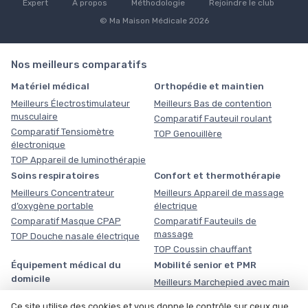
Expert
À propos
Méthodologie
Rejoindre le club
© Ma Maison Médicale 2026
Nos meilleurs comparatifs
Matériel médical
Orthopédie et maintien
Meilleurs Électrostimulateur
Meilleurs Bas de contention
musculaire
Comparatif Fauteuil roulant
Comparatif Tensiomètre
TOP Genouillère
électronique
TOP Appareil de luminothérapie
Soins respiratoires
Confort et thermothérapie
Meilleurs Concentrateur
Meilleurs Appareil de massage
d’oxygène portable
électrique
Comparatif Masque CPAP
Comparatif Fauteuils de
massage
TOP Douche nasale électrique
TOP Coussin chauffant
Équipement médical du
Mobilité senior et PMR
domicile
Meilleurs Marchepied avec main
courante
Meilleurs Planche de transfert
Ce site utilise des cookies et vous donne le contrôle sur ceux que