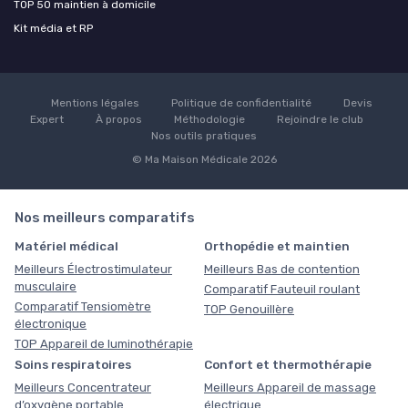
TOP 50 maintien à domicile
Kit média et RP
Mentions légales
Politique de confidentialité
Devis
Expert
À propos
Méthodologie
Rejoindre le club
Nos outils pratiques
© Ma Maison Médicale 2026
Nos meilleurs comparatifs
Matériel médical
Orthopédie et maintien
Meilleurs Électrostimulateur
Meilleurs Bas de contention
musculaire
Comparatif Fauteuil roulant
Comparatif Tensiomètre
TOP Genouillère
électronique
TOP Appareil de luminothérapie
Soins respiratoires
Confort et thermothérapie
Meilleurs Concentrateur
Meilleurs Appareil de massage
d’oxygène portable
électrique