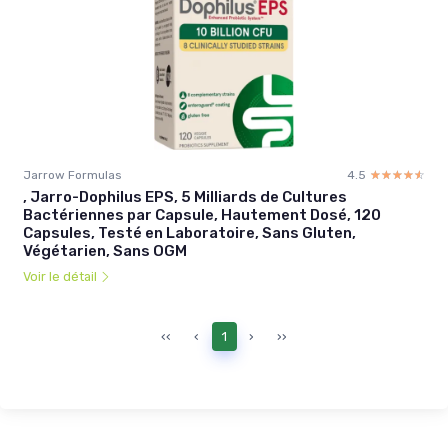
Jarrow Formulas
4.5
☆☆☆☆☆
★★★★★
, Jarro-Dophilus EPS, 5 Milliards de Cultures
Bactériennes par Capsule, Hautement Dosé, 120
Capsules, Testé en Laboratoire, Sans Gluten,
Végétarien, Sans OGM
Voir le détail
‹‹
‹
1
›
››