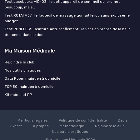
Test LaseLocks AID-03 : le petit appareil de sommeil qui promet
beaucoup, mais…
Test ROTAI A37 : le fauteuil de massage qui fait le job sans exploser le
budget
Test RONFLESS Ceinture Anti-ronflement : la version propre de la balle
de tennis dans le dos
Ma Maison Médicale
Rejoindre le club
Nos outils pratiques
Data Room maintien à domicile
TOP 50 maintien à domicile
Kit média et RP
Mentions légales
Politique de confidentialité
Devis
Expert
À propos
Méthodologie
Rejoindre le club
Nos outils pratiques
© Ma Maison Médicale 2026