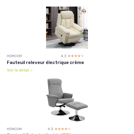
HOMCOM
4.3
☆☆☆☆☆
★★★★★
Fauteuil releveur électrique crème
Voir le détail
HOMCOM
4.3
☆☆☆☆☆
★★★★★