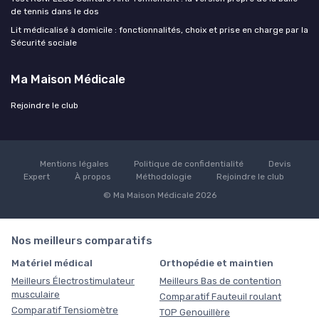
de tennis dans le dos
Lit médicalisé à domicile : fonctionnalités, choix et prise en charge par la
Sécurité sociale
Ma Maison Médicale
Rejoindre le club
Mentions légales
Politique de confidentialité
Devis
Expert
À propos
Méthodologie
Rejoindre le club
© Ma Maison Médicale 2026
Nos meilleurs comparatifs
Matériel médical
Orthopédie et maintien
Meilleurs Électrostimulateur
Meilleurs Bas de contention
musculaire
Comparatif Fauteuil roulant
Comparatif Tensiomètre
TOP Genouillère