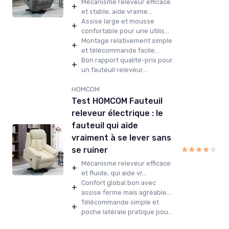
Mécanisme releveur efficace
+
et stable, aide vraime...
Assise large et mousse
+
confortable pour une utilis...
Montage relativement simple
+
et télécommande facile...
Bon rapport qualité-prix pour
+
un fauteuil releveur...
HOMCOM
Test HOMCOM Fauteuil
releveur électrique : le
fauteuil qui aide
vraiment à se lever sans
★★★★★
★★★★★
se ruiner
Mécanisme releveur efficace
+
et fluide, qui aide vr...
Confort global bon avec
+
assise ferme mais agréable...
Télécommande simple et
+
poche latérale pratique pou...