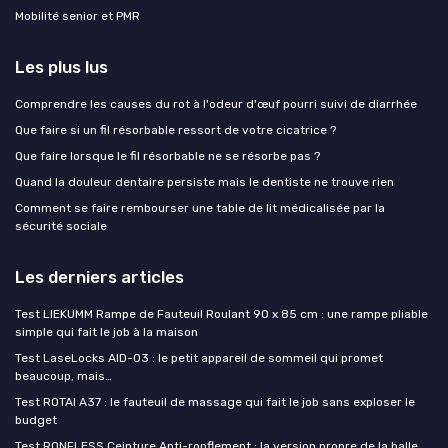
Mobilité senior et PMR
Les plus lus
Comprendre les causes du rot à l'odeur d'œuf pourri suivi de diarrhée
Que faire si un fil résorbable ressort de votre cicatrice ?
Que faire lorsque le fil résorbable ne se résorbe pas ?
Quand la douleur dentaire persiste mais le dentiste ne trouve rien
Comment se faire rembourser une table de lit médicalisée par la
sécurité sociale
Les derniers articles
Test LIEKUMM Rampe de Fauteuil Roulant 90 x 85 cm : une rampe pliable
simple qui fait le job à la maison
Test LaseLocks AID-03 : le petit appareil de sommeil qui promet
beaucoup, mais…
Test ROTAI A37 : le fauteuil de massage qui fait le job sans exploser le
budget
Test RONFLESS Ceinture Anti-ronflement : la version propre de la balle