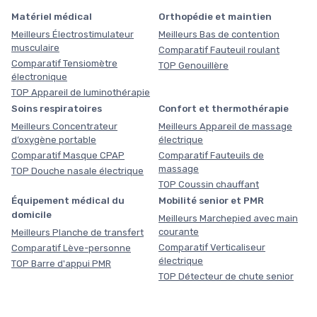
Matériel médical
Orthopédie et maintien
Meilleurs Électrostimulateur
Meilleurs Bas de contention
musculaire
Comparatif Fauteuil roulant
Comparatif Tensiomètre
TOP Genouillère
électronique
TOP Appareil de luminothérapie
Soins respiratoires
Confort et thermothérapie
Meilleurs Concentrateur
Meilleurs Appareil de massage
d’oxygène portable
électrique
Comparatif Masque CPAP
Comparatif Fauteuils de
massage
TOP Douche nasale électrique
TOP Coussin chauffant
Équipement médical du
Mobilité senior et PMR
domicile
Meilleurs Marchepied avec main
courante
Meilleurs Planche de transfert
Comparatif Verticaliseur
Comparatif Lève-personne
électrique
TOP Barre d'appui PMR
TOP Détecteur de chute senior