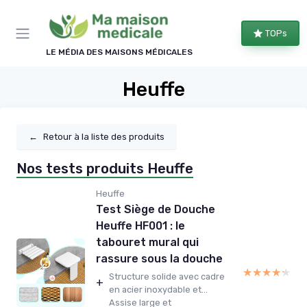
Panneau de gestion des cookies
TOPs
LE MÉDIA DES MAISONS MÉDICALES
Heuffe
←
Retour à la liste des produits
Nos tests produits Heuffe
Heuffe
Test Siège de Douche
Heuffe HF001 : le
tabouret mural qui
rassure sous la douche
★★★★★
★★★★★
Structure solide avec cadre
+
en acier inoxydable et...
Assise large et