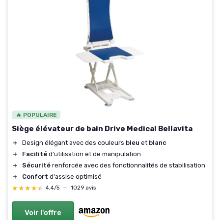
🔥 POPULAIRE
Siège élévateur de bain Drive Medical Bellavita
＋
Design élégant avec des couleurs
bleu
et
blanc
＋
Facilité
d'utilisation et de manipulation
＋
Sécurité
renforcée avec des fonctionnalités de stabilisation
＋
Confort
d'assise optimisé
★★★★★
★★★★★
4,4/5
—
1029 avis
Voir l'offre