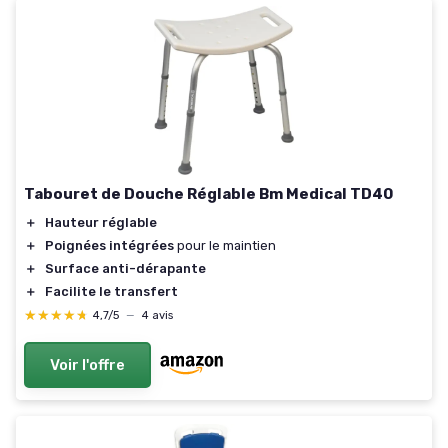
Tabouret de Douche Réglable Bm Medical TD40
＋
Hauteur réglable
＋
Poignées intégrées
pour le maintien
＋
Surface anti-dérapante
＋
Facilite le transfert
★★★★★
★★★★★
4,7/5
—
4 avis
Voir l'offre