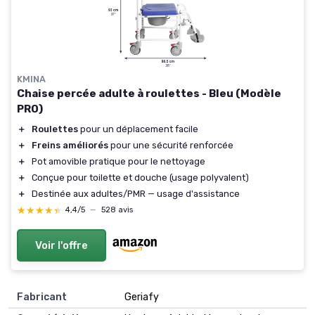
KMINA
Chaise percée adulte à roulettes - Bleu (Modèle
PRO)
＋
Roulettes
pour un déplacement facile
＋
Freins améliorés
pour une sécurité renforcée
＋
Pot amovible pratique pour le nettoyage
＋
Conçue pour toilette et douche (usage polyvalent)
＋
Destinée aux adultes/PMR — usage d'assistance
★★★★★
★★★★★
4,4/5
—
528 avis
Voir l'offre
Fabricant
‎Geriafy