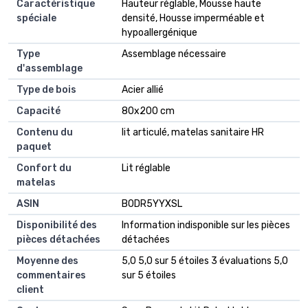
Caractéristique
‎Hauteur réglable, Mousse haute
spéciale
densité, Housse imperméable et
hypoallergénique
Type
‎Assemblage nécessaire
d'assemblage
Type de bois
‎Acier allié
Capacité
‎80x200 cm
Contenu du
‎lit articulé, matelas sanitaire HR
paquet
Confort du
‎Lit réglable
matelas
ASIN
‎B0DR5YYXSL
Disponibilité des
‎Information indisponible sur les pièces
pièces détachées
détachées
Moyenne des
5,0 5,0 sur 5 étoiles 3 évaluations 5,0
commentaires
sur 5 étoiles
client