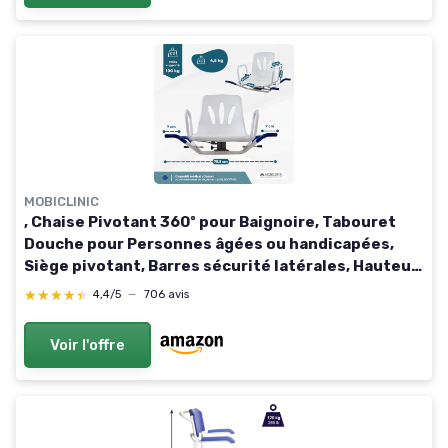
MOBICLINIC
, Chaise Pivotant 360º pour Baignoire, Tabouret
Douche pour Personnes âgées ou handicapées,
Siège pivotant, Barres sécurité latérales, Hauteur
réglable, Antidérapants, Blanc, Lago
★★★★★
★★★★★
4,4/5
—
706 avis
Voir l'offre