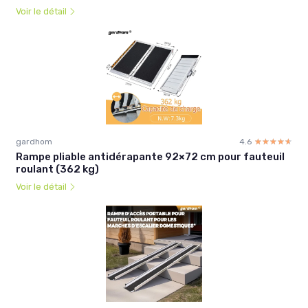
Voir le détail
gardhom
4.6
☆☆☆☆☆
★★★★★
Rampe pliable antidérapante 92×72 cm pour fauteuil
roulant (362 kg)
Voir le détail