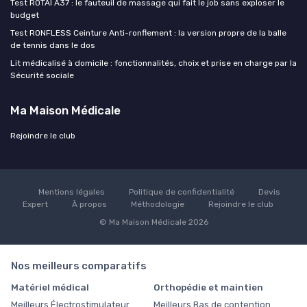
Test ROTAI A37 : le fauteuil de massage qui fait le job sans exploser le
budget
Test RONFLESS Ceinture Anti-ronflement : la version propre de la balle
de tennis dans le dos
Lit médicalisé à domicile : fonctionnalités, choix et prise en charge par la
Sécurité sociale
Ma Maison Médicale
Rejoindre le club
Mentions légales
Politique de confidentialité
Devis
Expert
À propos
Méthodologie
Rejoindre le club
© Ma Maison Médicale 2026
Nos meilleurs comparatifs
Matériel médical
Orthopédie et maintien
Meilleurs Électrostimulateur
Meilleurs Bas de contention