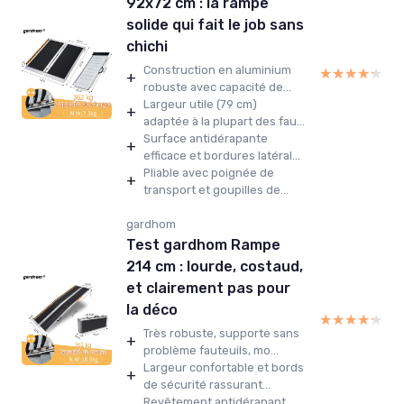
92x72 cm : la rampe
solide qui fait le job sans
chichi
Construction en aluminium
★★★★★
★★★★★
+
robuste avec capacité de...
Largeur utile (79 cm)
+
adaptée à la plupart des fau...
Surface antidérapante
+
efficace et bordures latéral...
Pliable avec poignée de
+
transport et goupilles de...
gardhom
Test gardhom Rampe
214 cm : lourde, costaud,
et clairement pas pour
la déco
★★★★★
★★★★★
Très robuste, supporte sans
+
problème fauteuils, mo...
Largeur confortable et bords
+
de sécurité rassurant...
Revêtement antidérapant