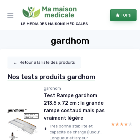
Panneau de gestion des cookies
TOPs
LE MÉDIA DES MAISONS MÉDICALES
gardhom
←
Retour à la liste des produits
Nos tests produits gardhom
gardhom
Test Rampe gardhom
213,5 x 72 cm : la grande
rampe costaud mais pas
vraiment légère
★★★★★
★★★★★
Très bonne stabilité et
+
capacité de charge (jusqu’...
Longueur et largeur